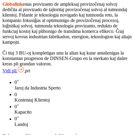
Globalink
estas provizanto de ampleksaj provizoĉenaj solvoj
dediĉita al provizado de tajloritaj provizoĉenaj solvoj al tutmondaj
klientoj. Fidante je teknologia novigado kaj tutmonda reto, la
kompanio fokusiĝas al optimumigo de provizoĉenaj procezoj,
loĝistikaj solvoj, tutmonda teknologia provizanto, redukto de
funkciaj kostoj kaj plibonigo de translima komerca efikeco. Ĝiaj
servoj kovras industrian fabrikadon, energion, teknologion kaj aliajn
kampojn.
Ĉi tiuj 3 BU-oj kompletigas unu la alian kaj kune antaŭenigas la
konstantan progreson de DINSEN-Grupo en la merkato kaj daŭre
kreas pli grandan valoron.
Vidi pli
pri
+
0
Jaroj da Industria Sperto
0
Kontentaj Klientoj
+
0
Kapacito
+
0
Landoj