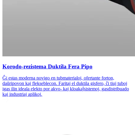
Korodo-rezistema Duktila Fera Pipo
Ĝi estas moderna novigo en tubmaterialoj, ofertante forton,
daŭripovon kaj flekseblecon. Faritaj el duktila gisfero, ĉi tiuj tuboj
igas ilin ideala elekto por akvo- kaj kloakaĵsistemoj, gasdistribuado
kaj industriaj aplikoj.