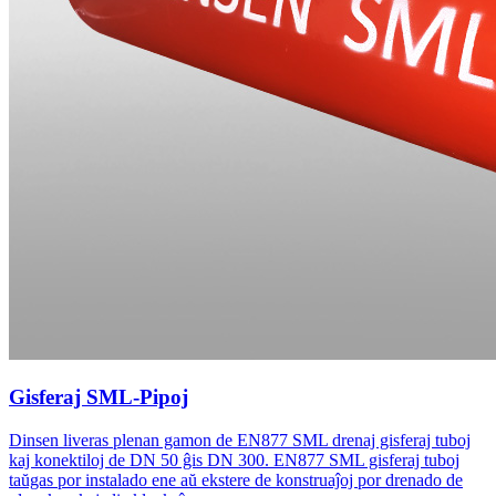
Gisferaj SML-Pipoj
Dinsen liveras plenan gamon de EN877 SML drenaj gisferaj tuboj
kaj konektiloj de DN 50 ĝis DN 300. EN877 SML gisferaj tuboj
taŭgas por instalado ene aŭ ekstere de konstruaĵoj por drenado de