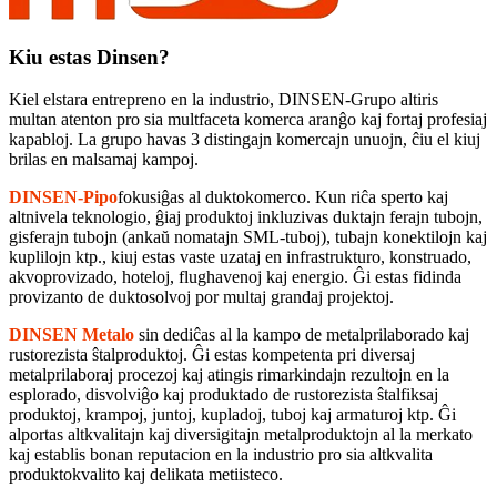
Kiu estas Dinsen?
Kiel elstara entrepreno en la industrio, DINSEN-Grupo altiris
multan atenton pro sia multfaceta komerca aranĝo kaj fortaj profesiaj
kapabloj. La grupo havas 3 distingajn komercajn unuojn, ĉiu el kiuj
brilas en malsamaj kampoj.
DINSEN-Pipo
fokusiĝas al duktokomerco. Kun riĉa sperto kaj
altnivela teknologio, ĝiaj produktoj inkluzivas duktajn ferajn tubojn,
gisferajn tubojn (ankaŭ nomatajn SML-tuboj), tubajn konektilojn kaj
kuplilojn ktp., kiuj estas vaste uzataj en infrastrukturo, konstruado,
akvoprovizado, hoteloj, flughavenoj kaj energio. Ĝi estas fidinda
provizanto de duktosolvoj por multaj grandaj projektoj.
DINSEN Metalo
sin dediĉas al la kampo de metalprilaborado kaj
rustorezista ŝtalproduktoj. Ĝi estas kompetenta pri diversaj
metalprilaboraj procezoj kaj atingis rimarkindajn rezultojn en la
esplorado, disvolviĝo kaj produktado de rustorezista ŝtalfiksaj
produktoj, krampoj, juntoj, kupladoj, tuboj kaj armaturoj ktp. Ĝi
alportas altkvalitajn kaj diversigitajn metalproduktojn al la merkato
kaj establis bonan reputacion en la industrio pro sia altkvalita
produktokvalito kaj delikata metiisteco.