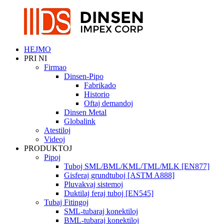
HEJMO
PRI NI
Firmao
Dinsen-Pipo
Fabrikado
Historio
Oftaj demandoj
Dinsen Metal
Globalink
Atestiloj
Videoj
PRODUKTOJ
Pipoj
Tuboj SML/BML/KML/TML/MLK [EN877]
Gisferaj grundtuboj [ASTM A888]
Pluvakvaj sistemoj
Duktilaj feraj tuboj [EN545]
Tubaj Fitingoj
SML-tubaraj konektiloj
BML-tubaraj konektiloj