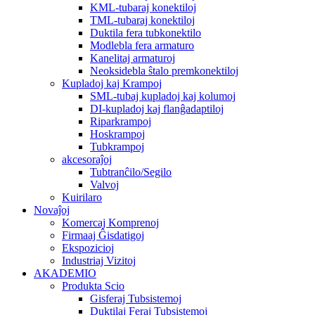
KML-tubaraj konektiloj
TML-tubaraj konektiloj
Duktila fera tubkonektilo
Modlebla fera armaturo
Kanelitaj armaturoj
Neoksidebla ŝtalo premkonektiloj
Kupladoj kaj Krampoj
SML-tubaj kupladoj kaj kolumoj
DI-kupladoj kaj flanĝadaptiloj
Riparkrampoj
Hoskrampoj
Tubkrampoj
akcesoraĵoj
Tubtranĉilo/Segilo
Valvoj
Kuirilaro
Novaĵoj
Komercaj Komprenoj
Firmaaj Ĝisdatigoj
Ekspozicioj
Industriaj Vizitoj
AKADEMIO
Produkta Scio
Gisferaj Tubsistemoj
Duktilaj Feraj Tubsistemoj