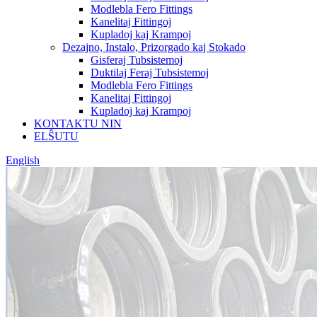
Modlebla Fero Fittings
Kanelitaj Fittingoj
Kupladoj kaj Krampoj
Dezajno, Instalo, Prizorgado kaj Stokado
Gisferaj Tubsistemoj
Duktilaj Feraj Tubsistemoj
Modlebla Fero Fittings
Kanelitaj Fittingoj
Kupladoj kaj Krampoj
KONTAKTU NIN
ELŜUTU
English