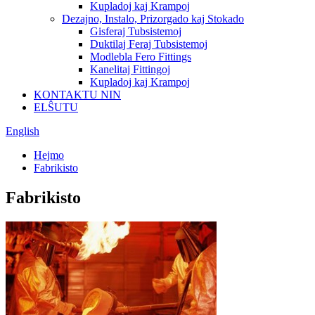
Kupladoj kaj Krampoj
Dezajno, Instalo, Prizorgado kaj Stokado
Gisferaj Tubsistemoj
Duktilaj Feraj Tubsistemoj
Modlebla Fero Fittings
Kanelitaj Fittingoj
Kupladoj kaj Krampoj
KONTAKTU NIN
ELŜUTU
English
Hejmo
Fabrikisto
Fabrikisto