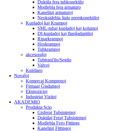
Duktila fera tubkonektilo
Modlebla fera armaturo
Kanelitaj armaturoj
Neoksidebla ŝtalo premkonektiloj
Kupladoj kaj Krampoj
SML-tubaj kupladoj kaj kolumoj
DI-kupladoj kaj flanĝadaptiloj
Riparkrampoj
Hoskrampoj
Tubkrampoj
akcesoraĵoj
Tubtranĉilo/Segilo
Valvoj
Kuirilaro
Novaĵoj
Komercaj Komprenoj
Firmaaj Ĝisdatigoj
Ekspozicioj
Industriaj Vizitoj
AKADEMIO
Produkta Scio
Gisferaj Tubsistemoj
Duktilaj Feraj Tubsistemoj
Modlebla Fero Fittings
Kanelitaj Fittingoj