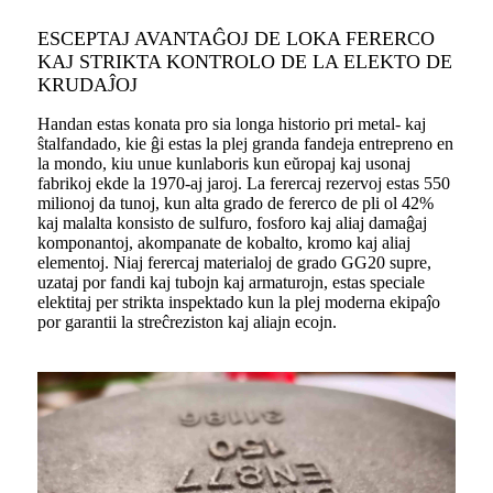
ESCEPTAJ AVANTAĜOJ DE LOKA FERERCO
KAJ STRIKTA KONTROLO DE LA ELEKTO DE
KRUDAĴOJ
Handan estas konata pro sia longa historio pri metal- kaj
ŝtalfandado, kie ĝi estas la plej granda fandeja entrepreno en
la mondo, kiu unue kunlaboris kun eŭropaj kaj usonaj
fabrikoj ekde la 1970-aj jaroj. La ferercaj rezervoj estas 550
milionoj da tunoj, kun alta grado de fererco de pli ol 42%
kaj malalta konsisto de sulfuro, fosforo kaj aliaj damaĝaj
komponantoj, akompanate de kobalto, kromo kaj aliaj
elementoj. Niaj ferercaj materialoj de grado GG20 supre,
uzataj por fandi kaj tubojn kaj armaturojn, estas speciale
elektitaj per strikta inspektado kun la plej moderna ekipaĵo
por garantii la streĉreziston kaj aliajn ecojn.