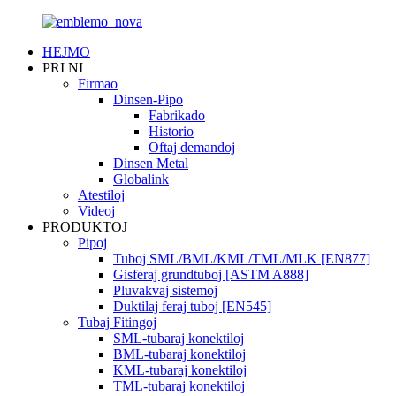
HEJMO
PRI NI
Firmao
Dinsen-Pipo
Fabrikado
Historio
Oftaj demandoj
Dinsen Metal
Globalink
Atestiloj
Videoj
PRODUKTOJ
Pipoj
Tuboj SML/BML/KML/TML/MLK [EN877]
Gisferaj grundtuboj [ASTM A888]
Pluvakvaj sistemoj
Duktilaj feraj tuboj [EN545]
Tubaj Fitingoj
SML-tubaraj konektiloj
BML-tubaraj konektiloj
KML-tubaraj konektiloj
TML-tubaraj konektiloj