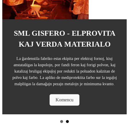
SML GISFERO - ELPROVITA
KAJ VERDA MATERIALO
La ĝardenstila fabriko estas ekipita per elektraj fornoj, kiuj
anstataŭigas la kupolojn, por fandi feron kaj forigi polvon, kaj
katalizaj bruligaj ekipaĵoj por redukti la poluadon kaŭzitan de
polvo kaj farbo. La apliko de mediprotektita farbo sur la tegaĵoj
malpliigas la damaĝajn pezajn metalojn je minimuma kvanto.
Komencu