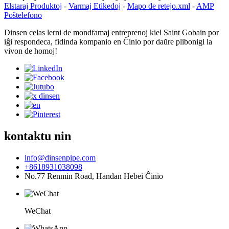
Elstaraj Produktoj
-
Varmaj Etikedoj
-
Mapo de retejo.xml
-
AMP
Poŝtelefono
Dinsen celas lerni de mondfamaj entreprenoj kiel Saint Gobain por
iĝi respondeca, fidinda kompanio en Ĉinio por daŭre plibonigi la
vivon de homoj!
kontaktu nin
info@dinsenpipe.com
+8618931038098
No.77 Renmin Road, Handan Hebei Ĉinio
WeChat