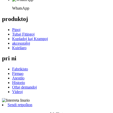
WhatsApp
produktoj
Pipoj
Tubaj Fitingoj
Kupladoj kaj Krampoj
akcesoraĵoj
Kuirilaro
pri ni
Fabrikisto
Firmao
Atestilo
Historio
Oftaj demandoj
Videoj
Sendi retpoŝton