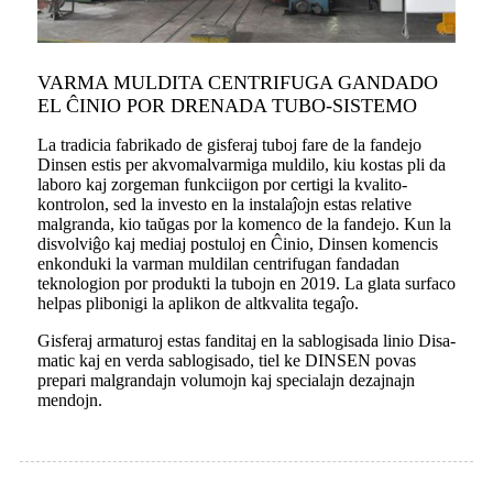
VARMA MULDITA CENTRIFUGA GANDADO
EL ĈINIO POR DRENADA TUBO-SISTEMO
La tradicia fabrikado de gisferaj tuboj fare de la fandejo
Dinsen estis per akvomalvarmiga muldilo, kiu kostas pli da
laboro kaj zorgeman funkciigon por certigi la kvalito-
kontrolon, sed la investo en la instalaĵojn estas relative
malgranda, kio taŭgas por la komenco de la fandejo. Kun la
disvolviĝo kaj mediaj postuloj en Ĉinio, Dinsen komencis
enkonduki la varman muldilan centrifugan fandadan
teknologion por produkti la tubojn en 2019. La glata surfaco
helpas plibonigi la aplikon de altkvalita tegaĵo.
Gisferaj armaturoj estas fanditaj en la sablogisada linio Disa-
matic kaj en verda sablogisado, tiel ke DINSEN povas
prepari malgrandajn volumojn kaj specialajn dezajnajn
mendojn.