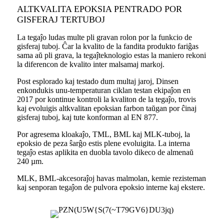
ALTKVALITA EPOKSIA PENTRADO POR
GISFERAJ TERTUBOJ
La tegaĵo ludas multe pli gravan rolon por la funkcio de
gisferaj tuboj. Ĉar la kvalito de la fandita produkto fariĝas
sama aŭ pli grava, la tegaĵteknologio estas la maniero rekoni
la diferencon de kvalito inter malsamaj markoj.
Post esplorado kaj testado dum multaj jaroj, Dinsen
enkondukis unu-temperaturan ciklan testan ekipaĵon en
2017 por kontinue kontroli la kvaliton de la tegaĵo, trovis
kaj evoluigis altkvalitan epoksian farbon taŭgan por ĉinaj
gisferaj tuboj, kaj tute konforman al EN 877.
Por agresema kloakaĵo, TML, BML kaj MLK-tuboj, la
epoksio de peza ŝarĝo estis plene evoluigita. La interna
tegaĵo estas aplikita en duobla tavolo dikeco de almenaŭ
240 µm.
MLK, BML-akcesoraĵoj havas malmolan, kemie rezisteman
kaj senporan tegaĵon de pulvora epoksio interne kaj ekstere.