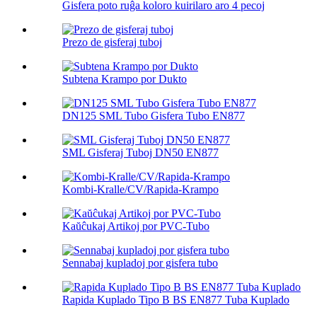
Gisfera poto ruĝa koloro kuirilaro aro 4 pecoj
Prezo de gisferaj tuboj
Subtena Krampo por Dukto
DN125 SML Tubo Gisfera Tubo EN877
SML Gisferaj Tuboj DN50 EN877
Kombi-Kralle/CV/Rapida-Krampo
Kaŭĉukaj Artikoj por PVC-Tubo
Sennabaj kupladoj por gisfera tubo
Rapida Kuplado Tipo B BS EN877 Tuba Kuplado