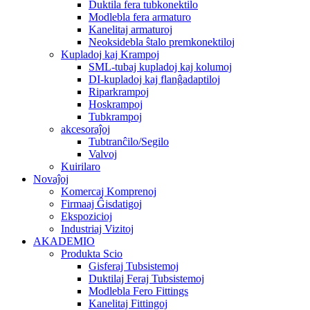
Duktila fera tubkonektilo
Modlebla fera armaturo
Kanelitaj armaturoj
Neoksidebla ŝtalo premkonektiloj
Kupladoj kaj Krampoj
SML-tubaj kupladoj kaj kolumoj
DI-kupladoj kaj flanĝadaptiloj
Riparkrampoj
Hoskrampoj
Tubkrampoj
akcesoraĵoj
Tubtranĉilo/Segilo
Valvoj
Kuirilaro
Novaĵoj
Komercaj Komprenoj
Firmaaj Ĝisdatigoj
Ekspozicioj
Industriaj Vizitoj
AKADEMIO
Produkta Scio
Gisferaj Tubsistemoj
Duktilaj Feraj Tubsistemoj
Modlebla Fero Fittings
Kanelitaj Fittingoj