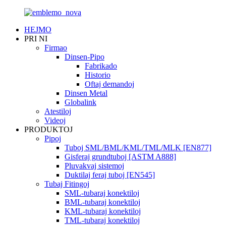
HEJMO
PRI NI
Firmao
Dinsen-Pipo
Fabrikado
Historio
Oftaj demandoj
Dinsen Metal
Globalink
Atestiloj
Videoj
PRODUKTOJ
Pipoj
Tuboj SML/BML/KML/TML/MLK [EN877]
Gisferaj grundtuboj [ASTM A888]
Pluvakvaj sistemoj
Duktilaj feraj tuboj [EN545]
Tubaj Fitingoj
SML-tubaraj konektiloj
BML-tubaraj konektiloj
KML-tubaraj konektiloj
TML-tubaraj konektiloj