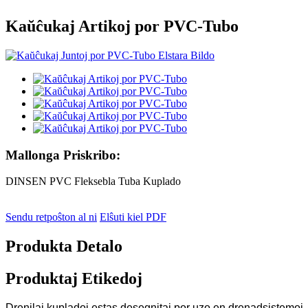
Kaŭĉukaj Artikoj por PVC-Tubo
Mallonga Priskribo:
DINSEN PVC Fleksebla Tuba Kuplado
Sendu retpoŝton al ni
Elŝuti kiel PDF
Produkta Detalo
Produktaj Etikedoj
Drenilaj kupladoj estas desegnitaj por uzo en drenadsistemoj, k