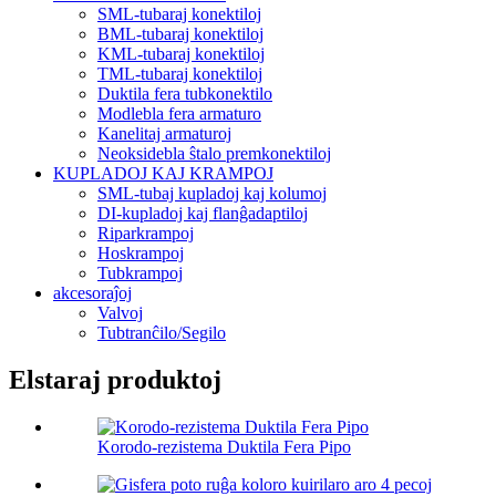
SML-tubaraj konektiloj
BML-tubaraj konektiloj
KML-tubaraj konektiloj
TML-tubaraj konektiloj
Duktila fera tubkonektilo
Modlebla fera armaturo
Kanelitaj armaturoj
Neoksidebla ŝtalo premkonektiloj
KUPLADOJ KAJ KRAMPOJ
SML-tubaj kupladoj kaj kolumoj
DI-kupladoj kaj flanĝadaptiloj
Riparkrampoj
Hoskrampoj
Tubkrampoj
akcesoraĵoj
Valvoj
Tubtranĉilo/Segilo
Elstaraj produktoj
Korodo-rezistema Duktila Fera Pipo