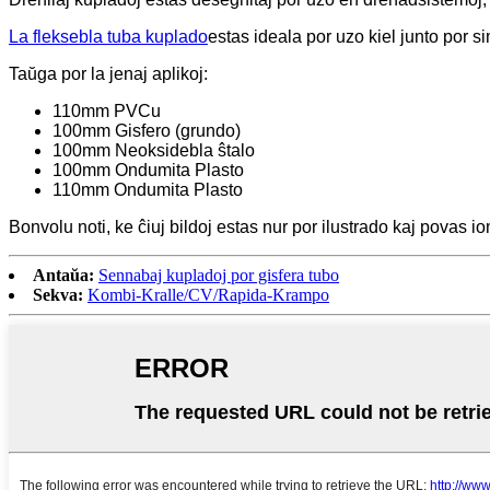
La fleksebla tuba kuplado
estas ideala por uzo kiel junto por s
Taŭga por la jenaj aplikoj:
110mm PVCu
100mm Gisfero (grundo)
100mm Neoksidebla ŝtalo
100mm Ondumita Plasto
110mm Ondumita Plasto
Bonvolu noti, ke ĉiuj bildoj estas nur por ilustrado kaj povas io
Antaŭa:
Sennabaj kupladoj por gisfera tubo
Sekva:
Kombi-Kralle/CV/Rapida-Krampo