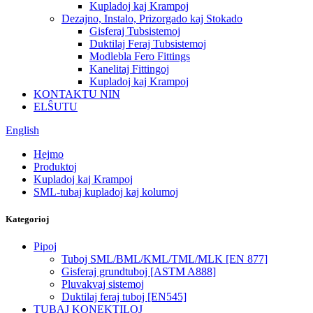
Kupladoj kaj Krampoj
Dezajno, Instalo, Prizorgado kaj Stokado
Gisferaj Tubsistemoj
Duktilaj Feraj Tubsistemoj
Modlebla Fero Fittings
Kanelitaj Fittingoj
Kupladoj kaj Krampoj
KONTAKTU NIN
ELŜUTU
English
Hejmo
Produktoj
Kupladoj kaj Krampoj
SML-tubaj kupladoj kaj kolumoj
Kategorioj
Pipoj
Tuboj SML/BML/KML/TML/MLK [EN 877]
Gisferaj grundtuboj [ASTM A888]
Pluvakvaj sistemoj
Duktilaj feraj tuboj [EN545]
TUBAJ KONEKTILOJ