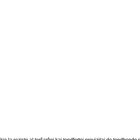
ie la rezisto al terŝarĝoj kaj tondfortoj provizitaj de tondbendo