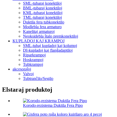
SML-tubaraj konektiloj
BML-tubaraj konektiloj
KML-tubaraj konektiloj
TML-tubaraj konektiloj
Duktila fera tubkonektilo
Modlebla fera armaturo
Kanelitaj armaturoj
Neoksidebla ŝtalo premkonektiloj
KUPLADOJ KAJ KRAMPOJ
SML-tubaj kupladoj kaj kolumoj
DI-kupladoj kaj flanĝadaptiloj
Riparkrampoj
Hoskrampoj
Tubkrampoj
akcesoraĵoj
Valvoj
Tubtranĉilo/Segilo
Elstaraj produktoj
Korodo-rezistema Duktila Fera Pipo