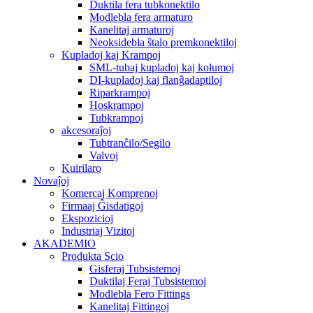
Duktila fera tubkonektilo
Modlebla fera armaturo
Kanelitaj armaturoj
Neoksidebla ŝtalo premkonektiloj
Kupladoj kaj Krampoj
SML-tubaj kupladoj kaj kolumoj
DI-kupladoj kaj flanĝadaptiloj
Riparkrampoj
Hoskrampoj
Tubkrampoj
akcesoraĵoj
Tubtranĉilo/Segilo
Valvoj
Kuirilaro
Novaĵoj
Komercaj Komprenoj
Firmaaj Ĝisdatigoj
Ekspozicioj
Industriaj Vizitoj
AKADEMIO
Produkta Scio
Gisferaj Tubsistemoj
Duktilaj Feraj Tubsistemoj
Modlebla Fero Fittings
Kanelitaj Fittingoj