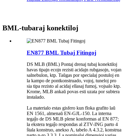
BML-tubaraj konektiloj
EN877 BML Tubaj Fitingoj
DS MLB (BML) Pontaj drenaj tubaj konektiloj
havas tipajn ecojn rezisti acidajn rubgasojn, vojan
salnebulon, ktp. Taŭgas por specialaj postuloj en
la kampo de pontkonstruado, vojoj, tuneloj pro
sia tipa rezisto al acidaj ellasaj fumoj, vojsalo ktp.
Krome, MLB ankaŭ povas esti uzata por subtera
instalado.
La materialo estas gisfero kun floka grafito laŭ
EN 1561, almenaŭ EN-GJL-150. La interna
tegaĵo de DS MLB plene konformas al EN 877;
la ekstera tegaĵo respondas al ZTV-ING parto 4
ŝtala konstruo, anekso A, tabelo A 4.3.2, konstrua
parto n-ro 3.3.3. La nominalaj dimensioj varias