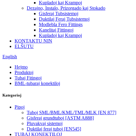
Kupladoj kaj Krampoj
Dezajno, Instalo, Prizorgado kaj Stokado
Gisferaj Tubsistemoj
Duktilaj Feraj Tubsistemoj
Modlebla Fero Fittings
Kanelitaj Fittingoj
Kupladoj kaj Krampoj
KONTAKTU NIN
ELŜUTU
English
Hejmo
Produktoj
Tubaj Fitingoj
BML-tubaraj konektiloj
Kategorioj
Pipoj
Tuboj SML/BML/KML/TML/MLK [EN 877]
Gisferaj grundtuboj [ASTM A888]
Pluvakvaj sistemoj
Duktilaj feraj tuboj [EN545]
TUBAJ KONEKTILOJ