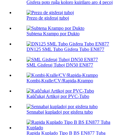
Gisfera poto ruĝa koloro kuirilaro aro 4 pecoj
Prezo de gisferaj tuboj
Subtena Krampo por Dukto
DN125 SML Tubo Gisfera Tubo EN877
SML Gisferaj Tuboj DN50 EN877
Kombi-Kralle/CV/Rapida-Krampo
Kaŭĉukaj Artikoj por PVC-Tubo
Sennabaj kupladoj por gisfera tubo
Rapida Kuplado Tipo B BS EN877 Tuba