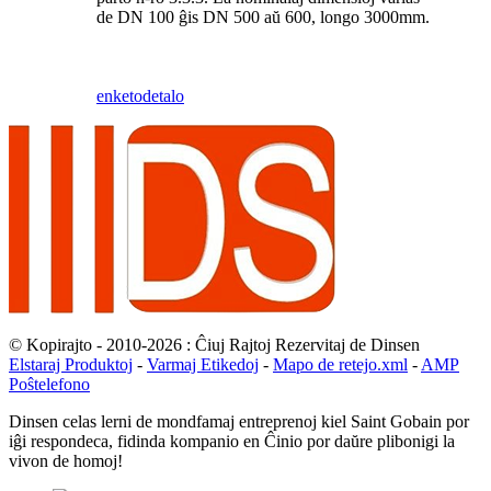
de DN 100 ĝis DN 500 aŭ 600, longo 3000mm.
enketo
detalo
© Kopirajto - 2010-2026 : Ĉiuj Rajtoj Rezervitaj de Dinsen
Elstaraj Produktoj
-
Varmaj Etikedoj
-
Mapo de retejo.xml
-
AMP
Poŝtelefono
Dinsen celas lerni de mondfamaj entreprenoj kiel Saint Gobain por
iĝi respondeca, fidinda kompanio en Ĉinio por daŭre plibonigi la
vivon de homoj!