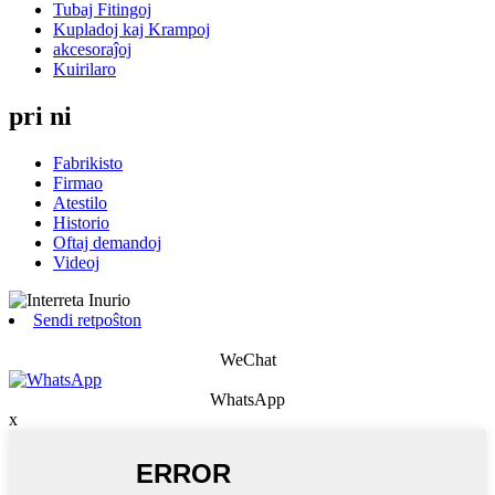
Tubaj Fitingoj
Kupladoj kaj Krampoj
akcesoraĵoj
Kuirilaro
pri ni
Fabrikisto
Firmao
Atestilo
Historio
Oftaj demandoj
Videoj
Sendi retpoŝton
WeChat
WhatsApp
x