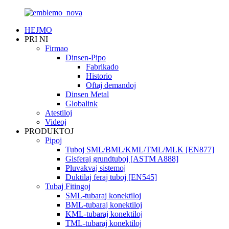
HEJMO
PRI NI
Firmao
Dinsen-Pipo
Fabrikado
Historio
Oftaj demandoj
Dinsen Metal
Globalink
Atestiloj
Videoj
PRODUKTOJ
Pipoj
Tuboj SML/BML/KML/TML/MLK [EN877]
Gisferaj grundtuboj [ASTM A888]
Pluvakvaj sistemoj
Duktilaj feraj tuboj [EN545]
Tubaj Fitingoj
SML-tubaraj konektiloj
BML-tubaraj konektiloj
KML-tubaraj konektiloj
TML-tubaraj konektiloj