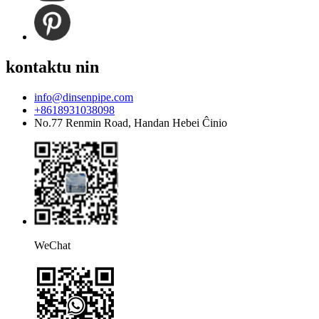
kontaktu nin
info@dinsenpipe.com
+8618931038098
No.77 Renmin Road, Handan Hebei Ĉinio
WeChat