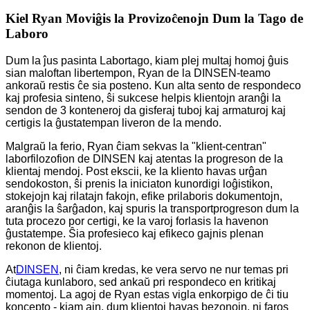
Kiel Ryan Moviĝis la Provizoĉenojn Dum la Tago de
Laboro
Dum la ĵus pasinta Labortago, kiam plej multaj homoj ĝuis
sian maloftan libertempon, Ryan de la DINSEN-teamo
ankoraŭ restis ĉe sia posteno. Kun alta sento de respondeco
kaj profesia sinteno, ŝi sukcese helpis klientojn aranĝi la
sendon de 3 konteneroj da gisferaj tuboj kaj armaturoj kaj
certigis la ĝustatempan liveron de la mendo.
Malgraŭ la ferio, Ryan ĉiam sekvas la "klient-centran"
laborfilozofion de DINSEN kaj atentas la progreson de la
klientaj mendoj. Post ekscii, ke la kliento havas urĝan
sendokoston, ŝi prenis la iniciaton kunordigi loĝistikon,
stokejojn kaj rilatajn fakojn, efike prilaboris dokumentojn,
aranĝis la ŝarĝadon, kaj spuris la transportprogreson dum la
tuta procezo por certigi, ke la varoj forlasis la havenon
ĝustatempe. Ŝia profesieco kaj efikeco gajnis plenan
rekonon de klientoj.
At
DINSEN
, ni ĉiam kredas, ke vera servo ne nur temas pri
ĉiutaga kunlaboro, sed ankaŭ pri respondeco en kritikaj
momentoj. La agoj de Ryan estas vigla enkorpigo de ĉi tiu
koncepto - kiam ajn, dum klientoj havas bezonojn, ni faros