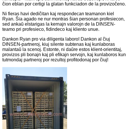
ĉion eblan por certigi la glatan funkciadon de la provizoĉeno.
Ni fieras havi dediĉitan kaj respondecan teamanon kiel
Ryan. Ŝia agado ne nur montras ŝian personan profesiecon,
sed ankaŭ elstarigas la kernajn valorojn de la DINSEN-
teamo pri profesieco, fidindeco kaj kliento unue.
Dankon Ryan pro via diligenta laboro! Dankon al ĉiuj
DINSEN-partneroj, kiuj silente subtenas kaj kunlaboras
malantaŭ la scenoj. Estonte, ni daŭre estos klient-orientitaj,
provizos pli bonajn kaj pli efikajn servojn, kaj kunlaboros kun
tutmondaj partneroj por rezultoj profitodonaj por ĉiuj!