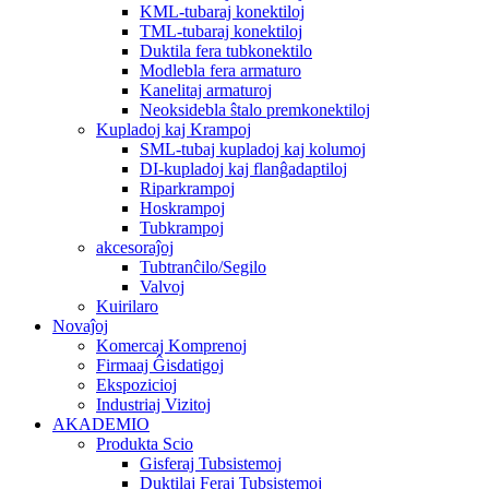
KML-tubaraj konektiloj
TML-tubaraj konektiloj
Duktila fera tubkonektilo
Modlebla fera armaturo
Kanelitaj armaturoj
Neoksidebla ŝtalo premkonektiloj
Kupladoj kaj Krampoj
SML-tubaj kupladoj kaj kolumoj
DI-kupladoj kaj flanĝadaptiloj
Riparkrampoj
Hoskrampoj
Tubkrampoj
akcesoraĵoj
Tubtranĉilo/Segilo
Valvoj
Kuirilaro
Novaĵoj
Komercaj Komprenoj
Firmaaj Ĝisdatigoj
Ekspozicioj
Industriaj Vizitoj
AKADEMIO
Produkta Scio
Gisferaj Tubsistemoj
Duktilaj Feraj Tubsistemoj