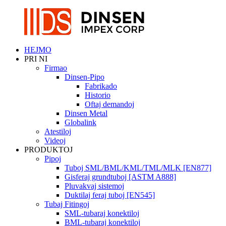
HEJMO
PRI NI
Firmao
Dinsen-Pipo
Fabrikado
Historio
Oftaj demandoj
Dinsen Metal
Globalink
Atestiloj
Videoj
PRODUKTOJ
Pipoj
Tuboj SML/BML/KML/TML/MLK [EN877]
Gisferaj grundtuboj [ASTM A888]
Pluvakvaj sistemoj
Duktilaj feraj tuboj [EN545]
Tubaj Fitingoj
SML-tubaraj konektiloj
BML-tubaraj konektiloj