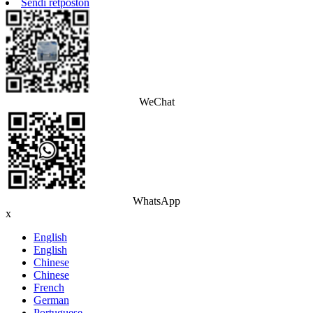
Sendi retpoŝton
WeChat
WhatsApp
x
English
English
Chinese
Chinese
French
German
Portuguese