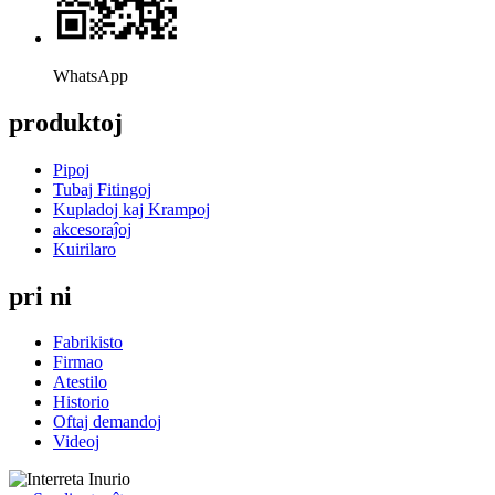
WhatsApp
produktoj
Pipoj
Tubaj Fitingoj
Kupladoj kaj Krampoj
akcesoraĵoj
Kuirilaro
pri ni
Fabrikisto
Firmao
Atestilo
Historio
Oftaj demandoj
Videoj