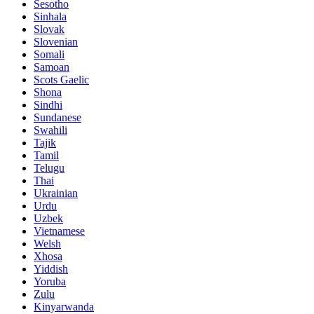
Sesotho
Sinhala
Slovak
Slovenian
Somali
Samoan
Scots Gaelic
Shona
Sindhi
Sundanese
Swahili
Tajik
Tamil
Telugu
Thai
Ukrainian
Urdu
Uzbek
Vietnamese
Welsh
Xhosa
Yiddish
Yoruba
Zulu
Kinyarwanda