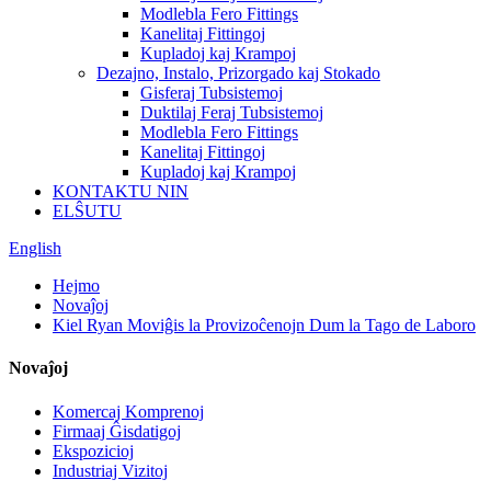
Modlebla Fero Fittings
Kanelitaj Fittingoj
Kupladoj kaj Krampoj
Dezajno, Instalo, Prizorgado kaj Stokado
Gisferaj Tubsistemoj
Duktilaj Feraj Tubsistemoj
Modlebla Fero Fittings
Kanelitaj Fittingoj
Kupladoj kaj Krampoj
KONTAKTU NIN
ELŜUTU
English
Hejmo
Novaĵoj
Kiel Ryan Moviĝis la Provizoĉenojn Dum la Tago de Laboro
Novaĵoj
Komercaj Komprenoj
Firmaaj Ĝisdatigoj
Ekspozicioj
Industriaj Vizitoj