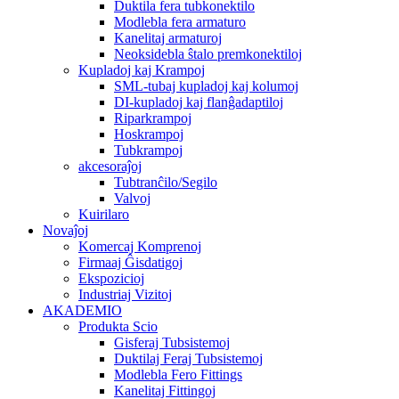
Duktila fera tubkonektilo
Modlebla fera armaturo
Kanelitaj armaturoj
Neoksidebla ŝtalo premkonektiloj
Kupladoj kaj Krampoj
SML-tubaj kupladoj kaj kolumoj
DI-kupladoj kaj flanĝadaptiloj
Riparkrampoj
Hoskrampoj
Tubkrampoj
akcesoraĵoj
Tubtranĉilo/Segilo
Valvoj
Kuirilaro
Novaĵoj
Komercaj Komprenoj
Firmaaj Ĝisdatigoj
Ekspozicioj
Industriaj Vizitoj
AKADEMIO
Produkta Scio
Gisferaj Tubsistemoj
Duktilaj Feraj Tubsistemoj
Modlebla Fero Fittings
Kanelitaj Fittingoj