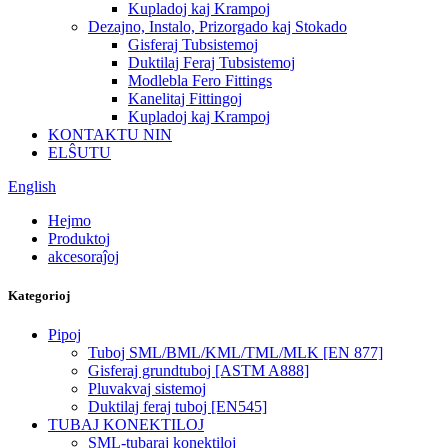
Kupladoj kaj Krampoj
Dezajno, Instalo, Prizorgado kaj Stokado
Gisferaj Tubsistemoj
Duktilaj Feraj Tubsistemoj
Modlebla Fero Fittings
Kanelitaj Fittingoj
Kupladoj kaj Krampoj
KONTAKTU NIN
ELŜUTU
English
Hejmo
Produktoj
akcesoraĵoj
Kategorioj
Pipoj
Tuboj SML/BML/KML/TML/MLK [EN 877]
Gisferaj grundtuboj [ASTM A888]
Pluvakvaj sistemoj
Duktilaj feraj tuboj [EN545]
TUBAJ KONEKTILOJ
SML-tubaraj konektiloj