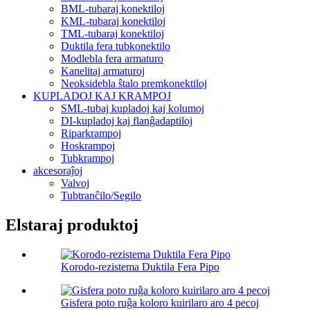
BML-tubaraj konektiloj
KML-tubaraj konektiloj
TML-tubaraj konektiloj
Duktila fera tubkonektilo
Modlebla fera armaturo
Kanelitaj armaturoj
Neoksidebla ŝtalo premkonektiloj
KUPLADOJ KAJ KRAMPOJ
SML-tubaj kupladoj kaj kolumoj
DI-kupladoj kaj flanĝadaptiloj
Riparkrampoj
Hoskrampoj
Tubkrampoj
akcesoraĵoj
Valvoj
Tubtranĉilo/Segilo
Elstaraj produktoj
Korodo-rezistema Duktila Fera Pipo
Gisfera poto ruĝa koloro kuirilaro aro 4 pecoj