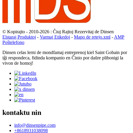
© Kopirajto - 2010-2026 : Ĉiuj Rajtoj Rezervitaj de Dinsen
Elstaraj Produktoj
-
Varmaj Etikedoj
-
Mapo de retejo.xml
-
AMP
Poŝtelefono
Dinsen celas lerni de mondfamaj entreprenoj kiel Saint Gobain por
iĝi respondeca, fidinda kompanio en Ĉinio por daŭre plibonigi la
vivon de homoj!
kontaktu nin
info@dinsenpipe.com
+8618931038098