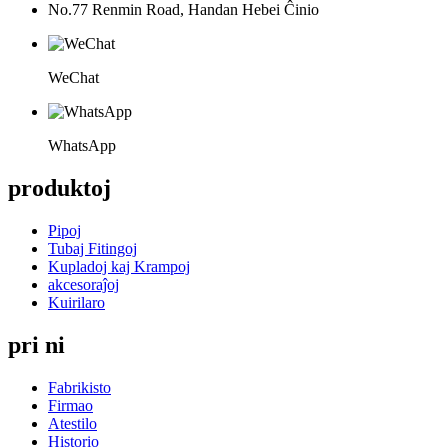
No.77 Renmin Road, Handan Hebei Ĉinio
WeChat
WhatsApp
produktoj
Pipoj
Tubaj Fitingoj
Kupladoj kaj Krampoj
akcesoraĵoj
Kuirilaro
pri ni
Fabrikisto
Firmao
Atestilo
Historio