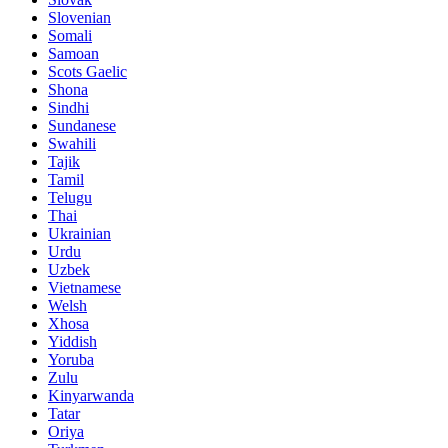
Slovenian
Somali
Samoan
Scots Gaelic
Shona
Sindhi
Sundanese
Swahili
Tajik
Tamil
Telugu
Thai
Ukrainian
Urdu
Uzbek
Vietnamese
Welsh
Xhosa
Yiddish
Yoruba
Zulu
Kinyarwanda
Tatar
Oriya