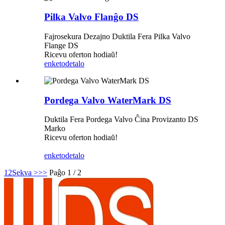
Pilka Valvo Flanĝo DS
Fajrosekura Dezajno Duktila Fera Pilka Valvo
Flange DS
Ricevu oferton hodiaŭ!
enketo
detalo
Pordega Valvo WaterMark DS
Duktila Fera Pordega Valvo Ĉina Provizanto DS
Marko
Ricevu oferton hodiaŭ!
enketo
detalo
1
2
Sekva >
>>
Paĝo 1 / 2