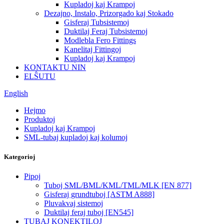
Kupladoj kaj Krampoj
Dezajno, Instalo, Prizorgado kaj Stokado
Gisferaj Tubsistemoj
Duktilaj Feraj Tubsistemoj
Modlebla Fero Fittings
Kanelitaj Fittingoj
Kupladoj kaj Krampoj
KONTAKTU NIN
ELŜUTU
English
Hejmo
Produktoj
Kupladoj kaj Krampoj
SML-tubaj kupladoj kaj kolumoj
Kategorioj
Pipoj
Tuboj SML/BML/KML/TML/MLK [EN 877]
Gisferaj grundtuboj [ASTM A888]
Pluvakvaj sistemoj
Duktilaj feraj tuboj [EN545]
TUBAJ KONEKTILOJ