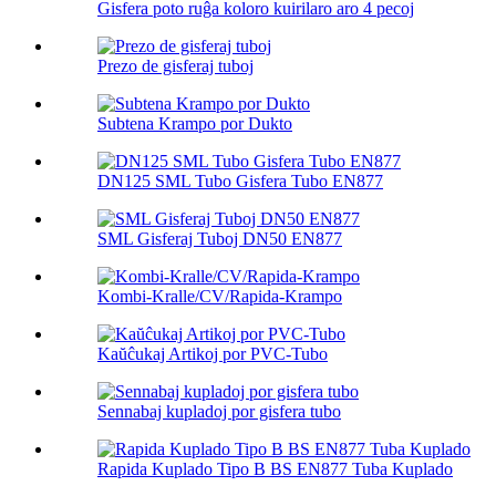
Gisfera poto ruĝa koloro kuirilaro aro 4 pecoj
Prezo de gisferaj tuboj
Subtena Krampo por Dukto
DN125 SML Tubo Gisfera Tubo EN877
SML Gisferaj Tuboj DN50 EN877
Kombi-Kralle/CV/Rapida-Krampo
Kaŭĉukaj Artikoj por PVC-Tubo
Sennabaj kupladoj por gisfera tubo
Rapida Kuplado Tipo B BS EN877 Tuba Kuplado