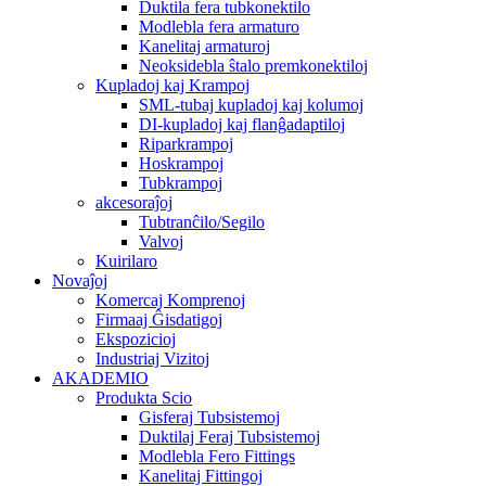
Duktila fera tubkonektilo
Modlebla fera armaturo
Kanelitaj armaturoj
Neoksidebla ŝtalo premkonektiloj
Kupladoj kaj Krampoj
SML-tubaj kupladoj kaj kolumoj
DI-kupladoj kaj flanĝadaptiloj
Riparkrampoj
Hoskrampoj
Tubkrampoj
akcesoraĵoj
Tubtranĉilo/Segilo
Valvoj
Kuirilaro
Novaĵoj
Komercaj Komprenoj
Firmaaj Ĝisdatigoj
Ekspozicioj
Industriaj Vizitoj
AKADEMIO
Produkta Scio
Gisferaj Tubsistemoj
Duktilaj Feraj Tubsistemoj
Modlebla Fero Fittings
Kanelitaj Fittingoj