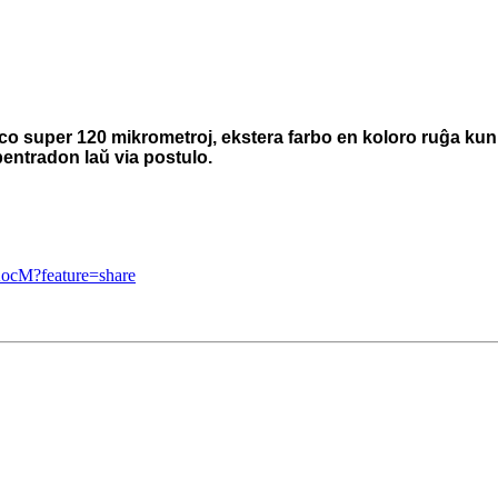
eco super 120 mikrometroj, ekstera farbo en koloro ruĝa ku
pentradon laŭ via postulo.
mKocM?feature=share