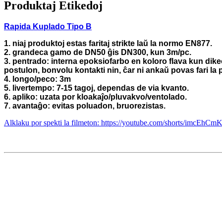
Produktaj Etikedoj
Rapida Kuplado Tipo B
1. niaj produktoj estas faritaj strikte laŭ la normo EN877.
2. grandeca gamo de DN50 ĝis DN300, kun 3m/pc.
3. pentrado: interna epoksiofarbo en koloro flava kun dik
postulon, bonvolu kontakti nin, ĉar ni ankaŭ povas fari la 
4. longo/peco: 3m
5. livertempo: 7-15 tagoj, dependas de via kvanto.
6. apliko: uzata por kloakaĵo/pluvakvo/ventolado.
7. avantaĝo: evitas poluadon, bruorezistas.
Alklaku por spekti la filmeton: https://youtube.com/shorts/imcEhC