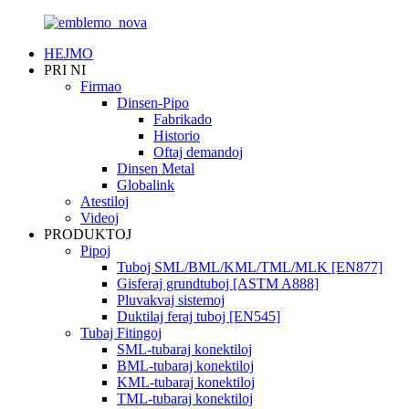
HEJMO
PRI NI
Firmao
Dinsen-Pipo
Fabrikado
Historio
Oftaj demandoj
Dinsen Metal
Globalink
Atestiloj
Videoj
PRODUKTOJ
Pipoj
Tuboj SML/BML/KML/TML/MLK [EN877]
Gisferaj grundtuboj [ASTM A888]
Pluvakvaj sistemoj
Duktilaj feraj tuboj [EN545]
Tubaj Fitingoj
SML-tubaraj konektiloj
BML-tubaraj konektiloj
KML-tubaraj konektiloj
TML-tubaraj konektiloj