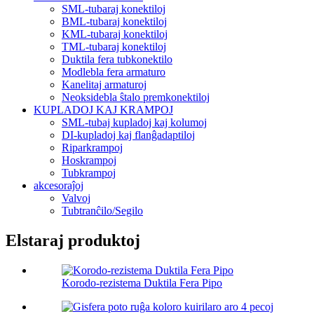
SML-tubaraj konektiloj
BML-tubaraj konektiloj
KML-tubaraj konektiloj
TML-tubaraj konektiloj
Duktila fera tubkonektilo
Modlebla fera armaturo
Kanelitaj armaturoj
Neoksidebla ŝtalo premkonektiloj
KUPLADOJ KAJ KRAMPOJ
SML-tubaj kupladoj kaj kolumoj
DI-kupladoj kaj flanĝadaptiloj
Riparkrampoj
Hoskrampoj
Tubkrampoj
akcesoraĵoj
Valvoj
Tubtranĉilo/Segilo
Elstaraj produktoj
Korodo-rezistema Duktila Fera Pipo