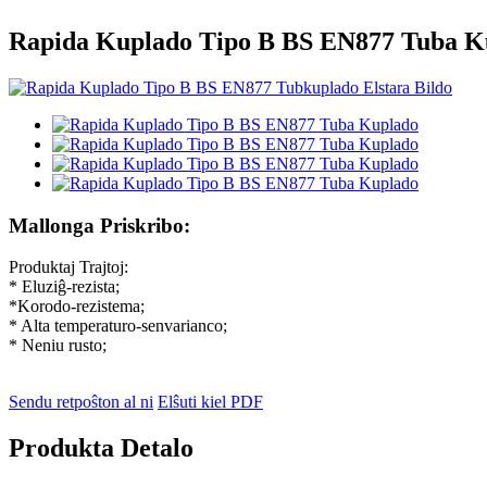
Rapida Kuplado Tipo B BS EN877 Tuba K
Mallonga Priskribo:
Produktaj Trajtoj:
* Eluziĝ-rezista;
*Korodo-rezistema;
* Alta temperaturo-senvarianco;
* Neniu rusto;
Sendu retpoŝton al ni
Elŝuti kiel PDF
Produkta Detalo