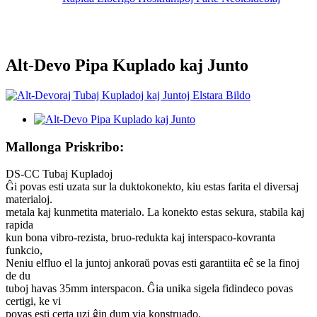
Alt-Devo Pipa Kuplado kaj Junto
Mallonga Priskribo:
DS-CC Tubaj Kupladoj
Ĝi povas esti uzata sur la duktokonekto, kiu estas farita el diversaj
materialoj.
metala kaj kunmetita materialo. La konekto estas sekura, stabila kaj
rapida
kun bona vibro-rezista, bruo-redukta kaj interspaco-kovranta
funkcio,
Neniu elfluo el la juntoj ankoraŭ povas esti garantiita eĉ se la finoj
de du
tuboj havas 35mm interspacon. Ĝia unika sigela fidindeco povas
certigi, ke vi
povas esti certa uzi ĝin dum via konstruado.