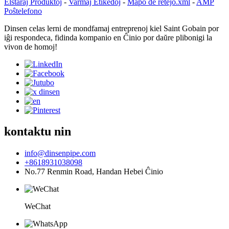
Elstaraj Produktoj
-
Varmaj Etikedoj
-
Mapo de retejo.xml
-
AMP
Poŝtelefono
Dinsen celas lerni de mondfamaj entreprenoj kiel Saint Gobain por
iĝi respondeca, fidinda kompanio en Ĉinio por daŭre plibonigi la
vivon de homoj!
kontaktu nin
info@dinsenpipe.com
+8618931038098
No.77 Renmin Road, Handan Hebei Ĉinio
WeChat