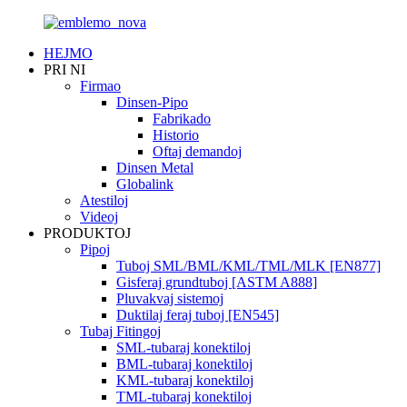
HEJMO
PRI NI
Firmao
Dinsen-Pipo
Fabrikado
Historio
Oftaj demandoj
Dinsen Metal
Globalink
Atestiloj
Videoj
PRODUKTOJ
Pipoj
Tuboj SML/BML/KML/TML/MLK [EN877]
Gisferaj grundtuboj [ASTM A888]
Pluvakvaj sistemoj
Duktilaj feraj tuboj [EN545]
Tubaj Fitingoj
SML-tubaraj konektiloj
BML-tubaraj konektiloj
KML-tubaraj konektiloj
TML-tubaraj konektiloj