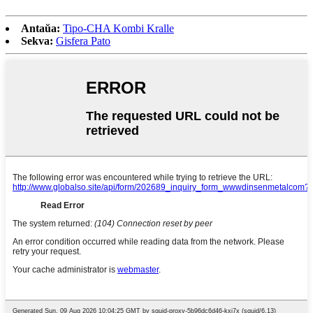
Antaŭa:
Tipo-CHA Kombi Kralle
Sekva:
Gisfera Pato