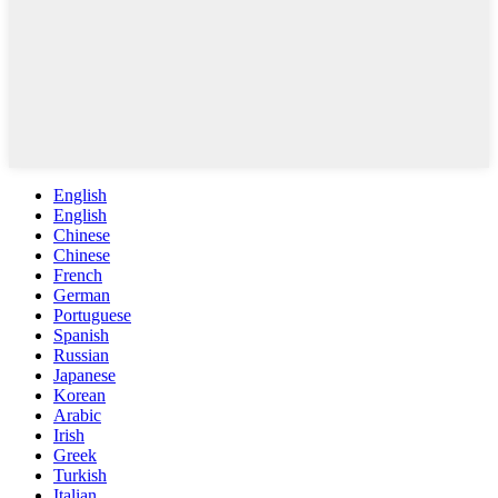
English
English
Chinese
Chinese
French
German
Portuguese
Spanish
Russian
Japanese
Korean
Arabic
Irish
Greek
Turkish
Italian