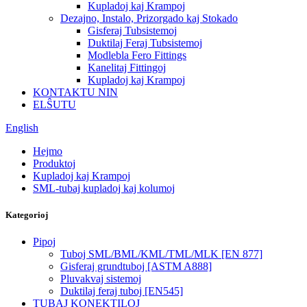
Kupladoj kaj Krampoj
Dezajno, Instalo, Prizorgado kaj Stokado
Gisferaj Tubsistemoj
Duktilaj Feraj Tubsistemoj
Modlebla Fero Fittings
Kanelitaj Fittingoj
Kupladoj kaj Krampoj
KONTAKTU NIN
ELŜUTU
English
Hejmo
Produktoj
Kupladoj kaj Krampoj
SML-tubaj kupladoj kaj kolumoj
Kategorioj
Pipoj
Tuboj SML/BML/KML/TML/MLK [EN 877]
Gisferaj grundtuboj [ASTM A888]
Pluvakvaj sistemoj
Duktilaj feraj tuboj [EN545]
TUBAJ KONEKTILOJ