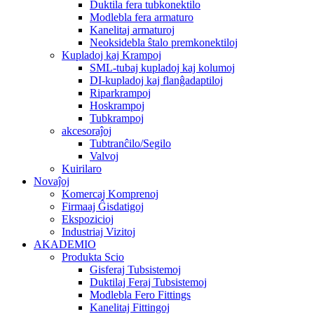
Duktila fera tubkonektilo
Modlebla fera armaturo
Kanelitaj armaturoj
Neoksidebla ŝtalo premkonektiloj
Kupladoj kaj Krampoj
SML-tubaj kupladoj kaj kolumoj
DI-kupladoj kaj flanĝadaptiloj
Riparkrampoj
Hoskrampoj
Tubkrampoj
akcesoraĵoj
Tubtranĉilo/Segilo
Valvoj
Kuirilaro
Novaĵoj
Komercaj Komprenoj
Firmaaj Ĝisdatigoj
Ekspozicioj
Industriaj Vizitoj
AKADEMIO
Produkta Scio
Gisferaj Tubsistemoj
Duktilaj Feraj Tubsistemoj
Modlebla Fero Fittings
Kanelitaj Fittingoj