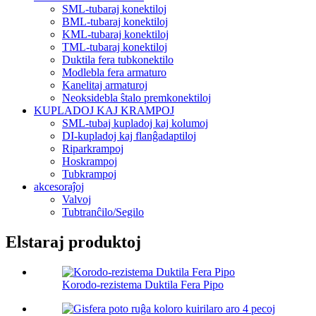
SML-tubaraj konektiloj
BML-tubaraj konektiloj
KML-tubaraj konektiloj
TML-tubaraj konektiloj
Duktila fera tubkonektilo
Modlebla fera armaturo
Kanelitaj armaturoj
Neoksidebla ŝtalo premkonektiloj
KUPLADOJ KAJ KRAMPOJ
SML-tubaj kupladoj kaj kolumoj
DI-kupladoj kaj flanĝadaptiloj
Riparkrampoj
Hoskrampoj
Tubkrampoj
akcesoraĵoj
Valvoj
Tubtranĉilo/Segilo
Elstaraj produktoj
Korodo-rezistema Duktila Fera Pipo