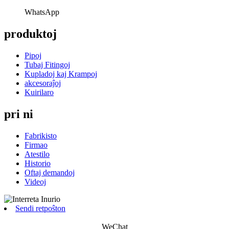
WhatsApp
produktoj
Pipoj
Tubaj Fitingoj
Kupladoj kaj Krampoj
akcesoraĵoj
Kuirilaro
pri ni
Fabrikisto
Firmao
Atestilo
Historio
Oftaj demandoj
Videoj
Sendi retpoŝton
WeChat