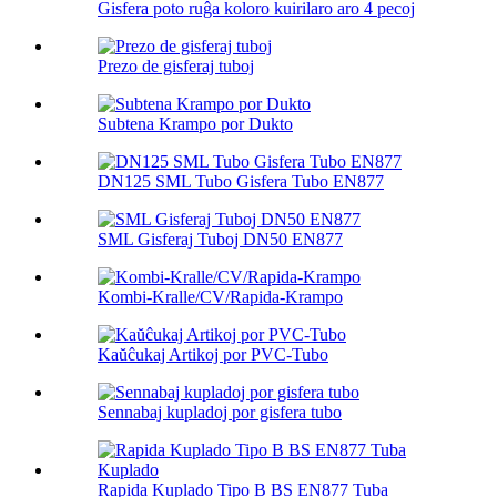
Gisfera poto ruĝa koloro kuirilaro aro 4 pecoj
Prezo de gisferaj tuboj
Subtena Krampo por Dukto
DN125 SML Tubo Gisfera Tubo EN877
SML Gisferaj Tuboj DN50 EN877
Kombi-Kralle/CV/Rapida-Krampo
Kaŭĉukaj Artikoj por PVC-Tubo
Sennabaj kupladoj por gisfera tubo
Rapida Kuplado Tipo B BS EN877 Tuba