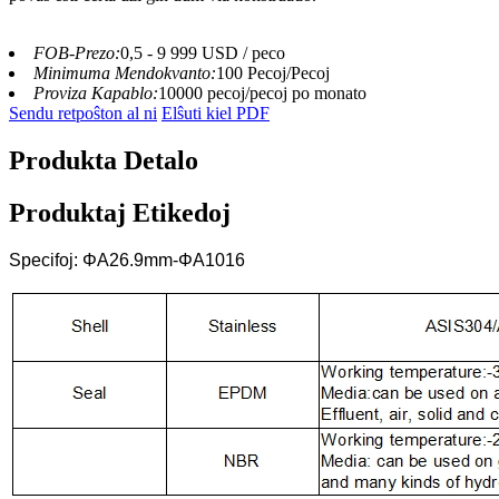
FOB-Prezo:
0,5 - 9 999 USD / peco
Minimuma Mendokvanto:
100 Pecoj/Pecoj
Proviza Kapablo:
10000 pecoj/pecoj po monato
Sendu retpoŝton al ni
Elŝuti kiel PDF
Produkta Detalo
Produktaj Etikedoj
Specifoj: ΦA26.9mm-ΦA1016