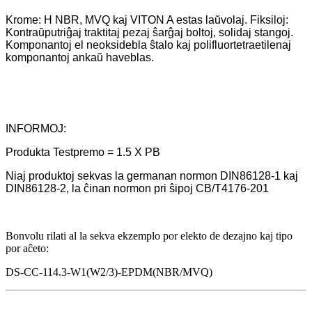
Krome: H NBR, MVQ kaj VITON A estas laŭvolaj. Fiksiloj:
Kontraŭputriĝaj traktitaj pezaj ŝarĝaj boltoj, solidaj stangoj.
Komponantoj el neoksidebla ŝtalo kaj polifluortetraetilenaj
komponantoj ankaŭ haveblas.
INFORMOJ:
Produkta Testpremo = 1.5 X PB
Niaj produktoj sekvas la germanan normon DIN86128-1 kaj
DIN86128-2, la ĉinan normon pri ŝipoj CB/T4176-201
Bonvolu rilati al la sekva ekzemplo por elekto de dezajno kaj tipo
por aĉeto:
DS-CC-114.3-W1(W2/3)-EPDM(NBR/MVQ)