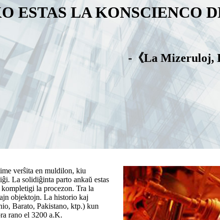
O ESTAS LA KONSCIENCO D
-《La Mizeruloj,
ime verŝita en muldilon, kiu
iĝi. La solidiĝinta parto ankaŭ estas
r kompletigi la procezon. Tra la
iajn objektojn. La historio kaj
io, Barato, Pakistano, ktp.) kun
ra rano el 3200 a.K.