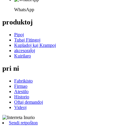
WhatsApp
produktoj
Pipoj
Tubaj Fitingoj
Kupladoj kaj Krampoj
akcesoraĵoj
Kuirilaro
pri ni
Fabrikisto
Firmao
Atestilo
Historio
Oftaj demandoj
Videoj
Sendi retpoŝton