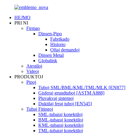
HEJMO
PRI NI
Firmao
Dinsen-Pipo
Fabrikado
Historio
Oftaj demandoj
Dinsen Metal
Globalink
Atestiloj
Videoj
PRODUKTOJ
Pipoj
Tuboj SML/BML/KML/TML/MLK [EN877]
Gisferaj grundtuboj [ASTM A888]
Pluvakvaj sistemoj
Duktilaj feraj tuboj [EN545]
Tubaj Fitingoj
SML-tubaraj konektiloj
BML-tubaraj konektiloj
KML-tubaraj konektiloj
TML-tubaraj konektiloj