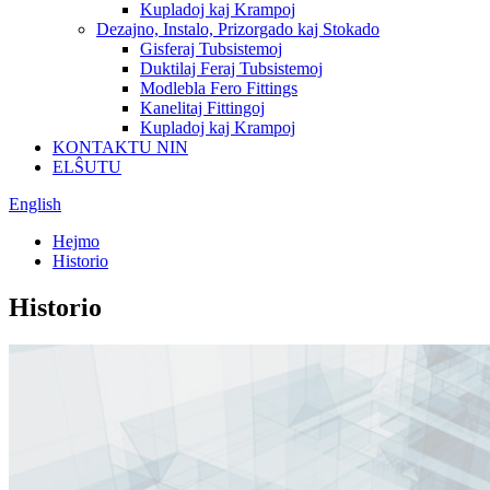
Kupladoj kaj Krampoj
Dezajno, Instalo, Prizorgado kaj Stokado
Gisferaj Tubsistemoj
Duktilaj Feraj Tubsistemoj
Modlebla Fero Fittings
Kanelitaj Fittingoj
Kupladoj kaj Krampoj
KONTAKTU NIN
ELŜUTU
English
Hejmo
Historio
Historio