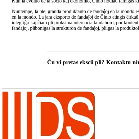
Kun la evoluo de la socio kaj ekonomio, Ĉinio hodiaŭ famiĝas kiel
Nuntempe, la plej granda produktanto de fandaĵoj en la mondo est
en la mondo. La jara eksporto de fandaĵoj de Ĉinio atingis ĉirka
integriĝo kaj ĉiam pli proksima internacia kunlaboro, por kontenti
fandaĵoj, plibonigas la strukturon de fandaĵoj, pliigas la produk
Ĉu vi pretas ekscii pli? Kontaktu nin