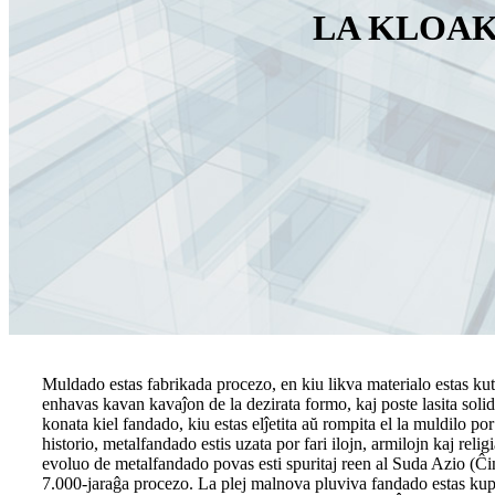
LA KLOAK
Muldado estas fabrikada procezo, en kiu likva materialo estas kut
enhavas kavan kavaĵon de la dezirata formo, kaj poste lasita solid
konata kiel fandado, kiu estas elĵetita aŭ rompita el la muldilo po
historio, metalfandado estis uzata por fari ilojn, armilojn kaj relig
evoluo de metalfandado povas esti spuritaj reen al Suda Azio (Ĉin
7.000-jaraĝa procezo. La plej malnova pluviva fandado estas kup