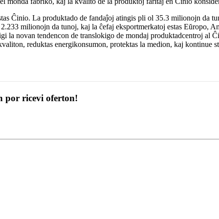
 monda fabriko, kaj la kvalito de la produktoj faritaj en Ĉinio konsider
as Ĉinio. La produktado de fandaĵoj atingis pli ol 35.3 milionojn da 
ŭ 2.233 milionojn da tunoj, kaj la ĉefaj eksportmerkatoj estas Eŭropo, 
gi la novan tendencon de translokigo de mondaj produktadcentroj al Ĉinio
tokvaliton, reduktas energikonsumon, protektas la medion, kaj kontinue s
 por ricevi oferton!