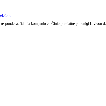
elefono
i respondeca, fidinda kompanio en Ĉinio por daŭre plibonigi la vivon d