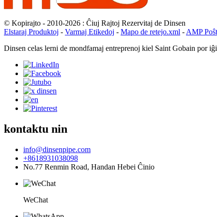
© Kopirajto - 2010-2026 : Ĉiuj Rajtoj Rezervitaj de Dinsen
Elstaraj Produktoj
-
Varmaj Etikedoj
-
Mapo de retejo.xml
-
AMP Poŝt
Dinsen celas lerni de mondfamaj entreprenoj kiel Saint Gobain por iĝ
kontaktu nin
info@dinsenpipe.com
+8618931038098
No.77 Renmin Road, Handan Hebei Ĉinio
WeChat