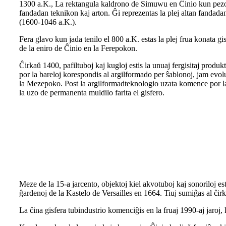
1300 a.K., La rektangula kaldrono de Simuwu en Ĉinio kun pezo
fandadan teknikon kaj arton. Ĝi reprezentas la plej altan fandada
(1600-1046 a.K.).
Fera glavo kun jada tenilo el 800 a.K. estas la plej frua konata gi
de la eniro de Ĉinio en la Ferepokon.
Ĉirkaŭ 1400, pafiltuboj kaj kugloj estis la unuaj fergisitaj prod
por la bareloj korespondis al argilformado per ŝablonoj, jam evol
la Mezepoko. Post la argilformadteknologio uzata komence por la
la uzo de permanenta muldilo farita el gisfero.
Meze de la 15-a jarcento, objektoj kiel akvotuboj kaj sonoriloj esti
ĝardenoj de la Kastelo de Versailles en 1664. Tiuj sumiĝas al ĉirk
La ĉina gisfera tubindustrio komenciĝis en la fruaj 1990-aj jaroj