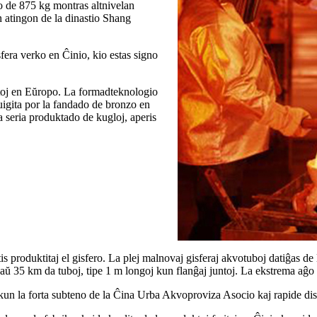
 de 875 kg montras altnivelan
n atingon de la dinastio Shang
sfera verko en Ĉinio, kio estas signo
uktoj en Eŭropo. La formadteknologio
uigita por la fandado de bronzo en
 seria produktado de kugloj, aperis
s produktitaj el gisfero. La plej malnovaj gisferaj akvotuboj datiĝas de la
aŭ 35 km da tuboj, tipe 1 m longoj kun flanĝaj juntoj. La ekstrema aĝo de
, kun la forta subteno de la Ĉina Urba Akvoproviza Asocio kaj rapide dis