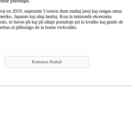
inde pliboniĝis.
tunoj en 2019, superante Usonon dum multaj jaroj kaj rangas unua
Ameriko, Japanio kaj aliaj landoj. Kun la tutmonda ekonomia
, ni havas pli kaj pli altajn postulojn pri la kvalito kaj grado de
trebas al plibonigo de la homa vivkvalito.
Komencu Hodiaŭ