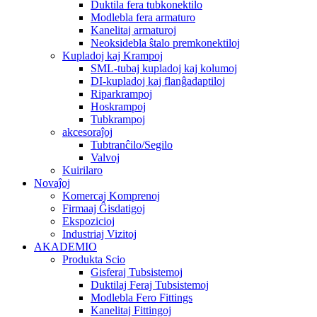
Duktila fera tubkonektilo
Modlebla fera armaturo
Kanelitaj armaturoj
Neoksidebla ŝtalo premkonektiloj
Kupladoj kaj Krampoj
SML-tubaj kupladoj kaj kolumoj
DI-kupladoj kaj flanĝadaptiloj
Riparkrampoj
Hoskrampoj
Tubkrampoj
akcesoraĵoj
Tubtranĉilo/Segilo
Valvoj
Kuirilaro
Novaĵoj
Komercaj Komprenoj
Firmaaj Ĝisdatigoj
Ekspozicioj
Industriaj Vizitoj
AKADEMIO
Produkta Scio
Gisferaj Tubsistemoj
Duktilaj Feraj Tubsistemoj
Modlebla Fero Fittings
Kanelitaj Fittingoj