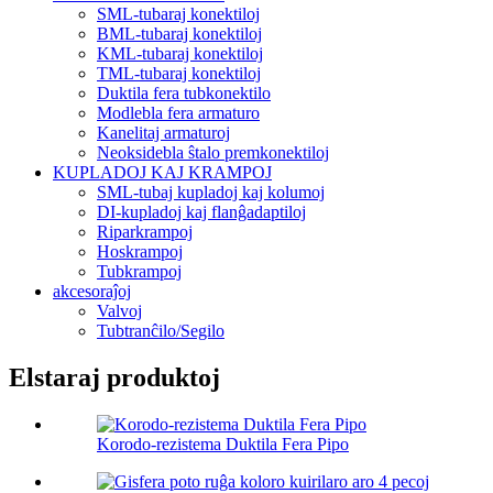
SML-tubaraj konektiloj
BML-tubaraj konektiloj
KML-tubaraj konektiloj
TML-tubaraj konektiloj
Duktila fera tubkonektilo
Modlebla fera armaturo
Kanelitaj armaturoj
Neoksidebla ŝtalo premkonektiloj
KUPLADOJ KAJ KRAMPOJ
SML-tubaj kupladoj kaj kolumoj
DI-kupladoj kaj flanĝadaptiloj
Riparkrampoj
Hoskrampoj
Tubkrampoj
akcesoraĵoj
Valvoj
Tubtranĉilo/Segilo
Elstaraj produktoj
Korodo-rezistema Duktila Fera Pipo