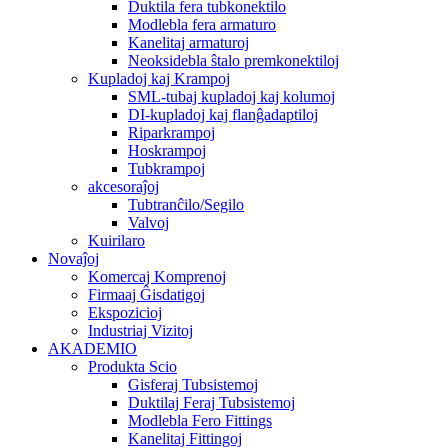
Duktila fera tubkonektilo
Modlebla fera armaturo
Kanelitaj armaturoj
Neoksidebla ŝtalo premkonektiloj
Kupladoj kaj Krampoj
SML-tubaj kupladoj kaj kolumoj
DI-kupladoj kaj flanĝadaptiloj
Riparkrampoj
Hoskrampoj
Tubkrampoj
akcesoraĵoj
Tubtranĉilo/Segilo
Valvoj
Kuirilaro
Novaĵoj
Komercaj Komprenoj
Firmaaj Ĝisdatigoj
Ekspozicioj
Industriaj Vizitoj
AKADEMIO
Produkta Scio
Gisferaj Tubsistemoj
Duktilaj Feraj Tubsistemoj
Modlebla Fero Fittings
Kanelitaj Fittingoj