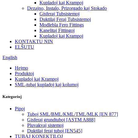
Kupladoj kaj Krampoj
Dezajno, Instalo, Prizorgado kaj Stokado
Gisferaj Tubsistemoj
Duktilaj Feraj Tubsistemoj
Modlebla Fero Fittings
Kanelitaj Fittingoj
Kupladoj kaj Krampoj
KONTAKTU NIN
ELŜUTU
English
Hejmo
Produktoj
Kupladoj kaj Krampoj
SML-tubaj kupladoj kaj kolumoj
Kategorioj
Pipoj
Tuboj SML/BML/KML/TML/MLK [EN 877]
Gisferaj grundtuboj [ASTM A888]
Pluvakvaj sistemoj
Duktilaj feraj tuboj [EN545]
TUBAJ KONEKTILOJ