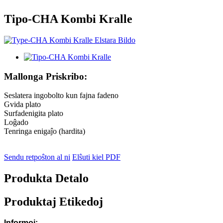
Tipo-CHA Kombi Kralle
Mallonga Priskribo:
Seslatera ingobolto kun fajna fadeno
Gvida plato
Surfadenigita plato
Loĝado
Tenringa enigaĵo (hardita)
Sendu retpoŝton al ni
Elŝuti kiel PDF
Produkta Detalo
Produktaj Etikedoj
Informoj: