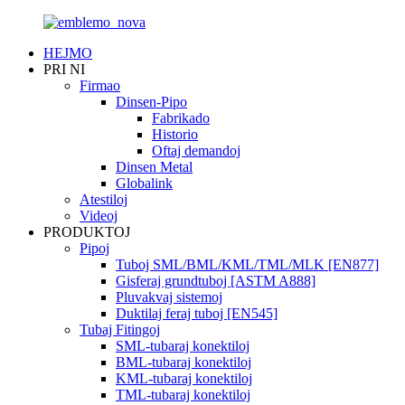
HEJMO
PRI NI
Firmao
Dinsen-Pipo
Fabrikado
Historio
Oftaj demandoj
Dinsen Metal
Globalink
Atestiloj
Videoj
PRODUKTOJ
Pipoj
Tuboj SML/BML/KML/TML/MLK [EN877]
Gisferaj grundtuboj [ASTM A888]
Pluvakvaj sistemoj
Duktilaj feraj tuboj [EN545]
Tubaj Fitingoj
SML-tubaraj konektiloj
BML-tubaraj konektiloj
KML-tubaraj konektiloj
TML-tubaraj konektiloj