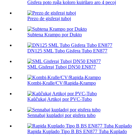
Gisfera poto ruĝa koloro kuirilaro aro 4 pecoj
Prezo de gisferaj tuboj
Subtena Krampo por Dukto
DN125 SML Tubo Gisfera Tubo EN877
SML Gisferaj Tuboj DN50 EN877
Kombi-Kralle/CV/Rapida-Krampo
Kaŭĉukaj Artikoj por PVC-Tubo
Sennabaj kupladoj por gisfera tubo
Rapida Kuplado Tipo B BS EN877 Tuba Kuplado