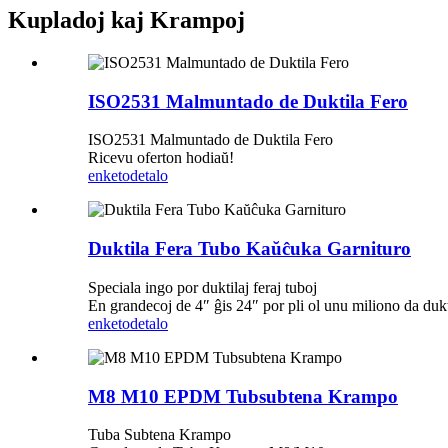
Kupladoj kaj Krampoj
ISO2531 Malmuntado de Duktila Fero
ISO2531 Malmuntado de Duktila Fero
Ricevu oferton hodiaŭ!
enketo
detalo
Duktila Fera Tubo Kaŭĉuka Garnituro
Speciala ingo por duktilaj feraj tuboj
En grandecoj de 4″ ĝis 24″ por pli ol unu miliono da dukti
enketo
detalo
M8 M10 EPDM Tubsubtena Krampo
Tuba Subtena Krampo