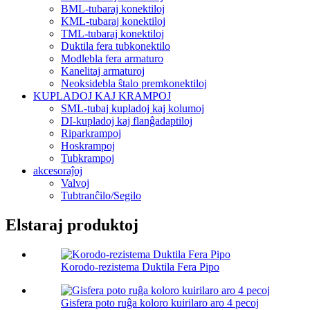
BML-tubaraj konektiloj
KML-tubaraj konektiloj
TML-tubaraj konektiloj
Duktila fera tubkonektilo
Modlebla fera armaturo
Kanelitaj armaturoj
Neoksidebla ŝtalo premkonektiloj
KUPLADOJ KAJ KRAMPOJ
SML-tubaj kupladoj kaj kolumoj
DI-kupladoj kaj flanĝadaptiloj
Riparkrampoj
Hoskrampoj
Tubkrampoj
akcesoraĵoj
Valvoj
Tubtranĉilo/Segilo
Elstaraj produktoj
Korodo-rezistema Duktila Fera Pipo
Gisfera poto ruĝa koloro kuirilaro aro 4 pecoj