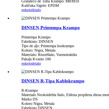
Grandeco de Tuba Krampo: M8/M10
Kaŭĉuka Sigelo: EPDM
enketo
detalo
DINSEN Printempa Krampo
Printempa Krampo
Fabrikisto: DINSEN
Tipo de aĵo: Printempa hoskrampo
Koloro: Nigra, Metala
Materialo: Risortŝtalo, Varmotraktita
Pakaĵa Kvanto 100
enketo
detalo
DINSEN R-Tipa Kablokrampo
R-Krampo
Materialo Neoksidebla ŝtalo, Etilena propilena diena m
Marko DS
Koloro Nigra, Metala
Fabrikisto DINSEN