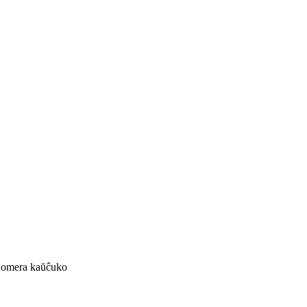
onomera kaŭĉuko