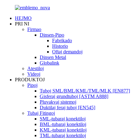
HEJMO
PRI NI
Firmao
Dinsen-Pipo
Fabrikado
Historio
Oftaj demandoj
Dinsen Metal
Globalink
Atestiloj
Videoj
PRODUKTOJ
Pipoj
Tuboj SML/BML/KML/TML/MLK [EN877]
Gisferaj grundtuboj [ASTM A888]
Pluvakvaj sistemoj
Duktilaj feraj tuboj [EN545]
Tubaj Fitingoj
SML-tubaraj konektiloj
BML-tubaraj konektiloj
KML-tubaraj konektiloj
TML-tubaraj konektiloj