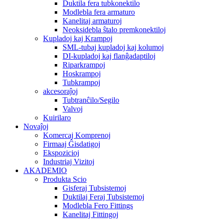
Duktila fera tubkonektilo
Modlebla fera armaturo
Kanelitaj armaturoj
Neoksidebla ŝtalo premkonektiloj
Kupladoj kaj Krampoj
SML-tubaj kupladoj kaj kolumoj
DI-kupladoj kaj flanĝadaptiloj
Riparkrampoj
Hoskrampoj
Tubkrampoj
akcesoraĵoj
Tubtranĉilo/Segilo
Valvoj
Kuirilaro
Novaĵoj
Komercaj Komprenoj
Firmaaj Ĝisdatigoj
Ekspozicioj
Industriaj Vizitoj
AKADEMIO
Produkta Scio
Gisferaj Tubsistemoj
Duktilaj Feraj Tubsistemoj
Modlebla Fero Fittings
Kanelitaj Fittingoj