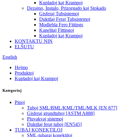
Kupladoj kaj Krampoj
Dezajno, Instalo, Prizorgado kaj Stokado
Gisferaj Tubsistemoj
Duktilaj Feraj Tubsistemoj
Modlebla Fero Fittings
Kanelitaj Fittingoj
Kupladoj kaj Krampoj
KONTAKTU NIN
ELŜUTU
English
Hejmo
Produktoj
Kupladoj kaj Krampoj
Kategorioj
Pipoj
Tuboj SML/BML/KML/TML/MLK [EN 877]
Gisferaj grundtuboj [ASTM A888]
Pluvakvaj sistemoj
Duktilaj feraj tuboj [EN545]
TUBAJ KONEKTILOJ
SML-tubaraj konektiloj