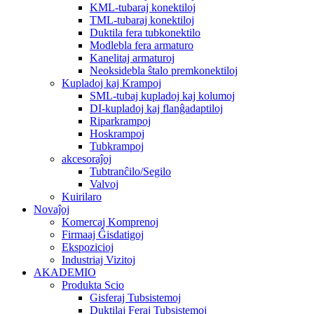
KML-tubaraj konektiloj
TML-tubaraj konektiloj
Duktila fera tubkonektilo
Modlebla fera armaturo
Kanelitaj armaturoj
Neoksidebla ŝtalo premkonektiloj
Kupladoj kaj Krampoj
SML-tubaj kupladoj kaj kolumoj
DI-kupladoj kaj flanĝadaptiloj
Riparkrampoj
Hoskrampoj
Tubkrampoj
akcesoraĵoj
Tubtranĉilo/Segilo
Valvoj
Kuirilaro
Novaĵoj
Komercaj Komprenoj
Firmaaj Ĝisdatigoj
Ekspozicioj
Industriaj Vizitoj
AKADEMIO
Produkta Scio
Gisferaj Tubsistemoj
Duktilaj Feraj Tubsistemoj