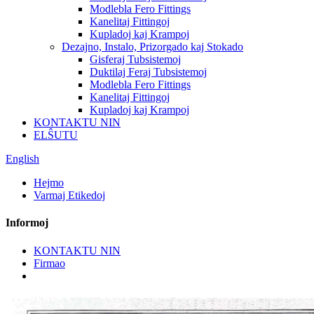
Modlebla Fero Fittings
Kanelitaj Fittingoj
Kupladoj kaj Krampoj
Dezajno, Instalo, Prizorgado kaj Stokado
Gisferaj Tubsistemoj
Duktilaj Feraj Tubsistemoj
Modlebla Fero Fittings
Kanelitaj Fittingoj
Kupladoj kaj Krampoj
KONTAKTU NIN
ELŜUTU
English
Hejmo
Varmaj Etikedoj
Informoj
KONTAKTU NIN
Firmao