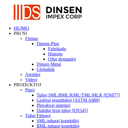
HEJMO
PRI NI
Firmao
Dinsen-Pipo
Fabrikado
Historio
Oftaj demandoj
Dinsen Metal
Globalink
Atestiloj
Videoj
PRODUKTOJ
Pipoj
Tuboj SML/BML/KML/TML/MLK [EN877]
Gisferaj grundtuboj [ASTM A888]
Pluvakvaj sistemoj
Duktilaj feraj tuboj [EN545]
Tubaj Fitingoj
SML-tubaraj konektiloj
BML-tubaraj konektiloj