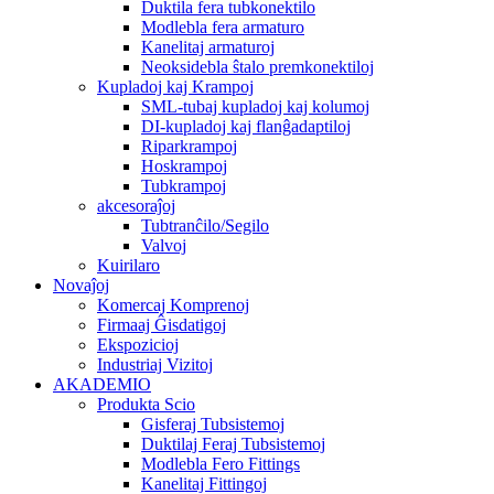
Duktila fera tubkonektilo
Modlebla fera armaturo
Kanelitaj armaturoj
Neoksidebla ŝtalo premkonektiloj
Kupladoj kaj Krampoj
SML-tubaj kupladoj kaj kolumoj
DI-kupladoj kaj flanĝadaptiloj
Riparkrampoj
Hoskrampoj
Tubkrampoj
akcesoraĵoj
Tubtranĉilo/Segilo
Valvoj
Kuirilaro
Novaĵoj
Komercaj Komprenoj
Firmaaj Ĝisdatigoj
Ekspozicioj
Industriaj Vizitoj
AKADEMIO
Produkta Scio
Gisferaj Tubsistemoj
Duktilaj Feraj Tubsistemoj
Modlebla Fero Fittings
Kanelitaj Fittingoj