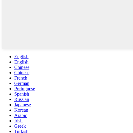
English
English
Chinese
Chinese
French
German
Portuguese
Spanish
Russian
Japanese
Korean
Arabic
Irish
Greek
Turkish