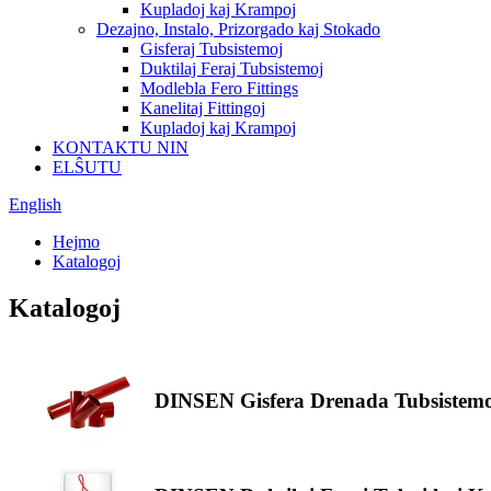
Kupladoj kaj Krampoj
Dezajno, Instalo, Prizorgado kaj Stokado
Gisferaj Tubsistemoj
Duktilaj Feraj Tubsistemoj
Modlebla Fero Fittings
Kanelitaj Fittingoj
Kupladoj kaj Krampoj
KONTAKTU NIN
ELŜUTU
English
Hejmo
Katalogoj
Katalogoj
DINSEN Gisfera Drenada Tubsistem