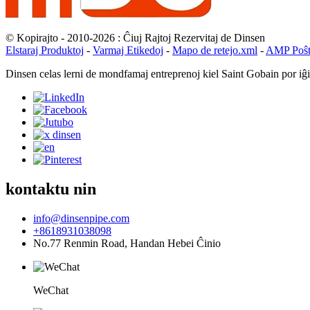
© Kopirajto - 2010-2026 : Ĉiuj Rajtoj Rezervitaj de Dinsen
Elstaraj Produktoj
-
Varmaj Etikedoj
-
Mapo de retejo.xml
-
AMP Poŝt
Dinsen celas lerni de mondfamaj entreprenoj kiel Saint Gobain por iĝ
kontaktu nin
info@dinsenpipe.com
+8618931038098
No.77 Renmin Road, Handan Hebei Ĉinio
WeChat