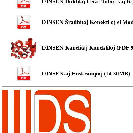
DINSEN Duktilaj Feraj Tuboj kaj Ko
DINSEN Ŝraŭbitaj Konektiloj el Mod
DINSEN Kanelitaj Konektiloj (PDF 
DINSEN-aj Hoskrampoj (14.30MB)