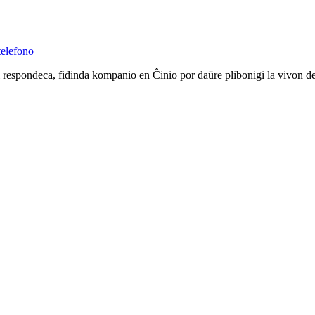
elefono
i respondeca, fidinda kompanio en Ĉinio por daŭre plibonigi la vivon d