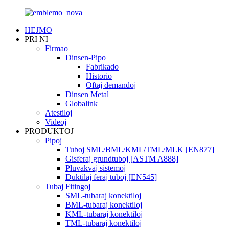
HEJMO
PRI NI
Firmao
Dinsen-Pipo
Fabrikado
Historio
Oftaj demandoj
Dinsen Metal
Globalink
Atestiloj
Videoj
PRODUKTOJ
Pipoj
Tuboj SML/BML/KML/TML/MLK [EN877]
Gisferaj grundtuboj [ASTM A888]
Pluvakvaj sistemoj
Duktilaj feraj tuboj [EN545]
Tubaj Fitingoj
SML-tubaraj konektiloj
BML-tubaraj konektiloj
KML-tubaraj konektiloj
TML-tubaraj konektiloj