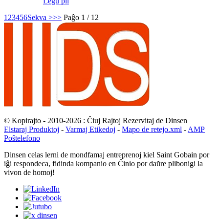
Legu pli
1
2
3
4
5
6
Sekva >
>>
Paĝo 1 / 12
© Kopirajto - 2010-2026 : Ĉiuj Rajtoj Rezervitaj de Dinsen
Elstaraj Produktoj
-
Varmaj Etikedoj
-
Mapo de retejo.xml
-
AMP
Poŝtelefono
Dinsen celas lerni de mondfamaj entreprenoj kiel Saint Gobain por
iĝi respondeca, fidinda kompanio en Ĉinio por daŭre plibonigi la
vivon de homoj!