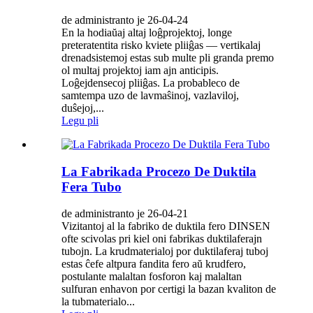
de administranto je 26-04-24
En la hodiaŭaj altaj loĝprojektoj, longe
preteratentita risko kviete pliiĝas — vertikalaj
drenadsistemoj estas sub multe pli granda premo
ol multaj projektoj iam ajn anticipis.
Loĝejdensecoj pliiĝas. La probableco de
samtempa uzo de lavmaŝinoj, vazlaviloj,
duŝejoj,...
Legu pli
La Fabrikada Procezo De Duktila
Fera Tubo
de administranto je 26-04-21
Vizitantoj al la fabriko de duktila fero DINSEN
ofte scivolas pri kiel oni fabrikas duktilaferajn
tubojn. La krudmaterialoj por duktilaferaj tuboj
estas ĉefe altpura fandita fero aŭ krudfero,
postulante malaltan fosforon kaj malaltan
sulfuran enhavon por certigi la bazan kvaliton de
la tubmaterialo...