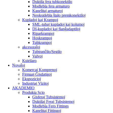
Duktila fera tubkonektilo
Modlebla fera armaturo
Kanelitaj armaturoj
Neoksidebla ŝtalo premkonektiloj
Kupladoj kaj Krampoj
SML-tubaj kupladoj kaj kolumoj
DI-kupladoj kaj flanĝadaptiloj
Riparkrampoj
Hoskrampoj
Tubkrampoj
akcesoraĵoj
Tubtranĉilo/Segilo
Valvoj
Kuirilaro
Novaĵoj
Komercaj Komprenoj
Firmaaj Ĝisdatigoj
Ekspozicioj
Industriaj Vizitoj
AKADEMIO
Produkta Scio
Gisferaj Tubsistemoj
Duktilaj Feraj Tubsistemoj
Modlebla Fero Fittings
Kanelitaj Fittingoj