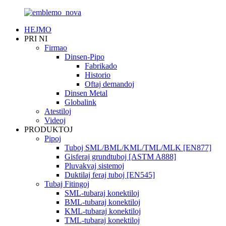
HEJMO
PRI NI
Firmao
Dinsen-Pipo
Fabrikado
Historio
Oftaj demandoj
Dinsen Metal
Globalink
Atestiloj
Videoj
PRODUKTOJ
Pipoj
Tuboj SML/BML/KML/TML/MLK [EN877]
Gisferaj grundtuboj [ASTM A888]
Pluvakvaj sistemoj
Duktilaj feraj tuboj [EN545]
Tubaj Fitingoj
SML-tubaraj konektiloj
BML-tubaraj konektiloj
KML-tubaraj konektiloj
TML-tubaraj konektiloj