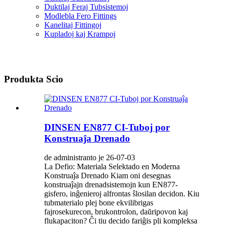
Duktilaj Feraj Tubsistemoj
Modlebla Fero Fittings
Kanelitaj Fittingoj
Kupladoj kaj Krampoj
Produkta Scio
DINSEN EN877 CI-Tuboj por
Konstruaĵa Drenado
de administranto je 26-07-03
La Defio: Materiala Selektado en Moderna
Konstruaĵa Drenado Kiam oni desegnas
konstruaĵajn drenadsistemojn kun EN877-
gisfero, inĝenieroj alfrontas ŝlosilan decidon. Kiu
tubmaterialo plej bone ekvilibrigas
fajrosekurecon, brukontrolon, daŭripovon kaj
flukapaciton? Ĉi tiu decido fariĝis pli kompleksa