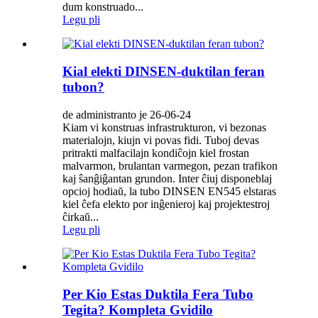
dum konstruado...
Legu pli
Kial elekti DINSEN-duktilan feran
tubon?
de administranto je 26-06-24
Kiam vi konstruas infrastrukturon, vi bezonas
materialojn, kiujn vi povas fidi. Tuboj devas
pritrakti malfacilajn kondiĉojn kiel frostan
malvarmon, brulantan varmegon, pezan trafikon
kaj ŝanĝiĝantan grundon. Inter ĉiuj disponeblaj
opcioj hodiaŭ, la tubo DINSEN EN545 elstaras
kiel ĉefa elekto por inĝenieroj kaj projektestroj
ĉirkaŭ...
Legu pli
Per Kio Estas Duktila Fera Tubo
Tegita? Kompleta Gvidilo