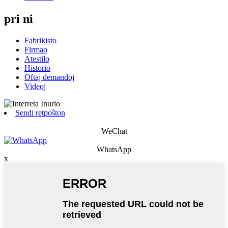
pri ni
Fabrikisto
Firmao
Atestilo
Historio
Oftaj demandoj
Videoj
Sendi retpoŝton
WeChat
WhatsApp
x