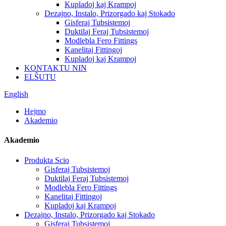
Kupladoj kaj Krampoj
Dezajno, Instalo, Prizorgado kaj Stokado
Gisferaj Tubsistemoj
Duktilaj Feraj Tubsistemoj
Modlebla Fero Fittings
Kanelitaj Fittingoj
Kupladoj kaj Krampoj
KONTAKTU NIN
ELŜUTU
English
Hejmo
Akademio
Akademio
Produkta Scio
Gisferaj Tubsistemoj
Duktilaj Feraj Tubsistemoj
Modlebla Fero Fittings
Kanelitaj Fittingoj
Kupladoj kaj Krampoj
Dezajno, Instalo, Prizorgado kaj Stokado
Gisferaj Tubsistemoj