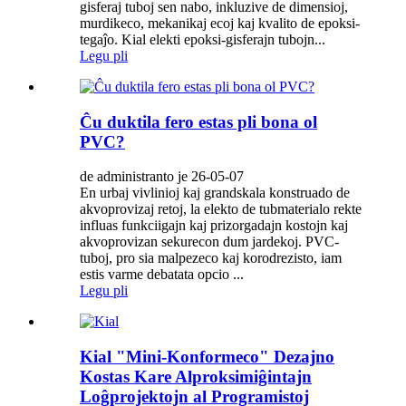
gisferaj tuboj sen nabo, inkluzive de dimensioj,
murdikeco, mekanikaj ecoj kaj kvalito de epoksi-
tegaĵo. Kial elekti epoksi-gisferajn tubojn...
Legu pli
Ĉu duktila fero estas pli bona ol
PVC?
de administranto je 26-05-07
En urbaj vivlinioj kaj grandskala konstruado de
akvoprovizaj retoj, la elekto de tubmaterialo rekte
influas funkciigajn kaj prizorgadajn kostojn kaj
akvoprovizan sekurecon dum jardekoj. PVC-
tuboj, pro sia malpezeco kaj korodrezisto, iam
estis varme debatata opcio ...
Legu pli
Kial "Mini-Konformeco" Dezajno
Kostas Kare Alproksimiĝintajn
Loĝprojektojn al Programistoj