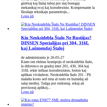
gisferaj kaj ŝtalaj tuboj pro siaj bonegaj
mekanikaj ecoj kaj korodrezisto. Komprenante la
ŝlosilajn teknikajn parametrojn...
Legu pli
Kiu Neoksidebla Ŝtalo Ne Rustiĝas?
DINSEN Specialiĝas pri 304, 316L
kaj Laŭmendaj Ŝtaloj
de administranto je 26-05-27
Kiam oni elektas krampojn el neoksidebla ŝtalo,
la diferenco en gradoj inter 201, 430, 304 kaj
316L rekte influas korodreziston, forton kaj
aplikan vivdaŭron. Neoksidebla ŝtalo 201 - Pli
malalta kosto sed ema al rusto en humidaj aŭ
salaj medioj. Taŭga por endomaj, sekaj aŭ
provizoraj aplikoj...
Legu pli