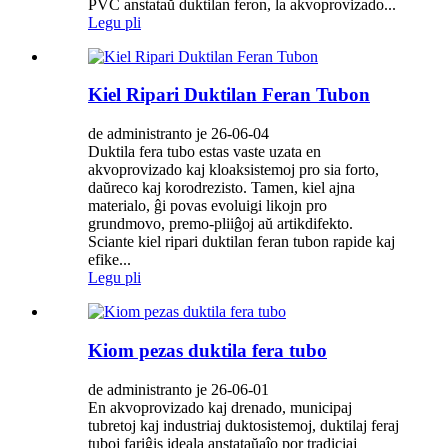
PVC anstataŭ duktilan feron, la akvoprovizado...
Legu pli
Kiel Ripari Duktilan Feran Tubon
de administranto je 26-06-04
Duktila fera tubo estas vaste uzata en
akvoprovizado kaj kloaksistemoj pro sia forto,
daŭreco kaj korodrezisto. Tamen, kiel ajna
materialo, ĝi povas evoluigi likojn pro
grundmovo, premo-pliiĝoj aŭ artikdifekto.
Sciante kiel ripari duktilan feran tubon rapide kaj
efike...
Legu pli
Kiom pezas duktila fera tubo
de administranto je 26-06-01
En akvoprovizado kaj drenado, municipaj
tubretoj kaj industriaj duktosistemoj, duktilaj feraj
tuboj fariĝis ideala anstataŭaĵo por tradiciaj