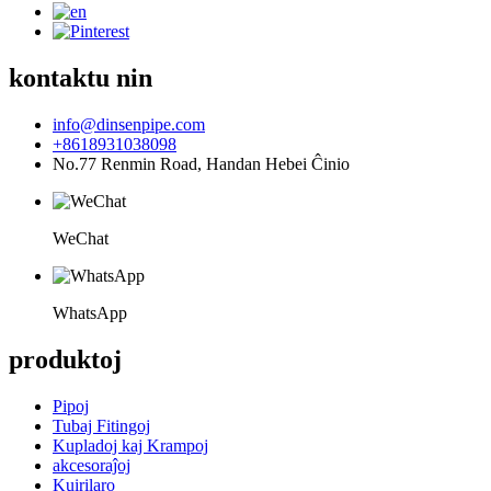
kontaktu nin
info@dinsenpipe.com
+8618931038098
No.77 Renmin Road, Handan Hebei Ĉinio
WeChat
WhatsApp
produktoj
Pipoj
Tubaj Fitingoj
Kupladoj kaj Krampoj
akcesoraĵoj
Kuirilaro