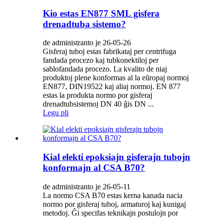
Kio estas EN877 SML gisfera
drenadtuba sistemo?
de administranto je 26-05-26
Gisferaj tuboj estas fabrikataj per centrifuga
fandada procezo kaj tubkonektiloj per
sablofandada procezo. La kvalito de niaj
produktoj plene konformas al la eŭropaj normoj
EN877, DIN19522 kaj aliaj normoj. EN 877
estas la produkta normo por gisferaj
drenadtubsistemoj DN 40 ĝis DN ...
Legu pli
Kial elekti epoksiajn gisferajn tubojn
konformajn al CSA B70?
de administranto je 26-05-11
La normo CSA B70 estas kerna kanada nacia
normo por gisferaj tuboj, armaturoj kaj kunigaj
metodoj. Ĝi specifas teknikajn postulojn por