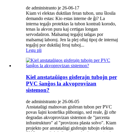
de administranto je 26-06-17
Kiam vi elektas duktilan feran tubon, unu ŝlosila
demando estas: Kio estas interne de ĝi? La
interna tegaĵo protektas la tubon kontraŭ korodo,
tenas la akvon pura kaj certigas longan
servodaŭron. Malsamaj tegaĵoj taŭgas por
malsamaj laboroj. Jen la plej oftaj tipoj de internaj
tegaĵoj por duktilaj feraj tuboj...
Legu pli
Kiel anstataŭigos gisferajn tubojn per
PVC ŝanĝos la akvoprovizan
sistemon?
de administranto je 26-06-05
Anstataŭigi malnovan gisferan tubon per PVC
povas ŝajni kostefika plibonigo, sed reale, ĝi ofte
degradas akvoprovizan sistemon de "jarcenta
infrastrukturo" al "provizora plasta solvo". Kiam
projekto por anstataŭigi gisferajn tubojn elektas