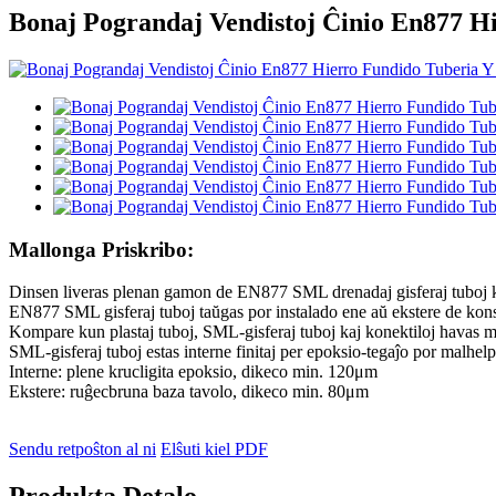
Bonaj Pograndaj Vendistoj Ĉinio En877 Hi
Mallonga Priskribo:
Dinsen liveras plenan gamon de EN877 SML drenadaj gisferaj tuboj 
EN877 SML gisferaj tuboj taŭgas por instalado ene aŭ ekstere de kons
Kompare kun plastaj tuboj, SML-gisferaj tuboj kaj konektiloj havas mul
SML-gisferaj tuboj estas interne finitaj per epoksio-tegaĵo por malhe
Interne: plene krucligita epoksio, dikeco min. 120μm
Ekstere: ruĝecbruna baza tavolo, dikeco min. 80μm
Sendu retpoŝton al ni
Elŝuti kiel PDF