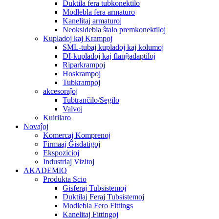
Duktila fera tubkonektilo
Modlebla fera armaturo
Kanelitaj armaturoj
Neoksidebla ŝtalo premkonektiloj
Kupladoj kaj Krampoj
SML-tubaj kupladoj kaj kolumoj
DI-kupladoj kaj flanĝadaptiloj
Riparkrampoj
Hoskrampoj
Tubkrampoj
akcesoraĵoj
Tubtranĉilo/Segilo
Valvoj
Kuirilaro
Novaĵoj
Komercaj Komprenoj
Firmaaj Ĝisdatigoj
Ekspozicioj
Industriaj Vizitoj
AKADEMIO
Produkta Scio
Gisferaj Tubsistemoj
Duktilaj Feraj Tubsistemoj
Modlebla Fero Fittings
Kanelitaj Fittingoj