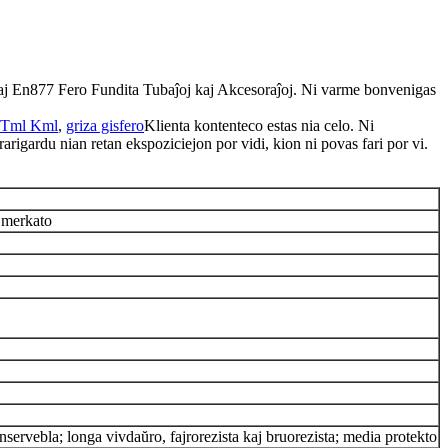
iniaj En877 Fero Fundita Tubaĵoj kaj Akcesoraĵoj. Ni varme bonvenigas
 Tml Kml
,
griza gisfero
Klienta kontenteco estas nia celo. Ni
arigardu nian retan ekspoziciejon por vidi, kion ni povas fari por vi.
 merkato
konservebla; longa vivdaŭro, fajrorezista kaj bruorezista; media protekto