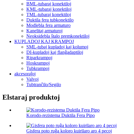
BML-tubaraj konektiloj
KML-tubaraj konektiloj
TML-tubaraj konektiloj
Duktila fera tubkonektilo
Modlebla fera armaturo
Kanelitaj armaturoj
Neoksidebla ŝtalo premkonektiloj
KUPLADOJ KAJ KRAMPOJ
SML-tubaj kupladoj kaj kolumoj
DI-kupladoj kaj flanĝadaptiloj
Riparkrampoj
Hoskrampoj
Tubkrampoj
akcesoraĵoj
Valvoj
Tubtranĉilo/Segilo
Elstaraj produktoj
Korodo-rezistema Duktila Fera Pipo
Gisfera poto ruĝa koloro kuirilaro aro 4 pecoj