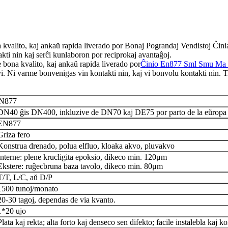
lta kvalito, kaj ankaŭ rapida liverado por Bonaj Pograndaj Vendistoj Ĉ
akti nin kaj serĉi kunlaboron por reciprokaj avantaĝoj.
 bona kvalito, kaj ankaŭ rapida liverado por
Ĉinio En877 Sml Smu Ma
i. Ni varme bonvenigas vin kontakti nin, kaj vi bonvolu kontakti nin. Tr
EN877
DN40 ĝis DN400, inkluzive de DN70 kaj DE75 por parto de la eŭropa
EN877
Griza fero
Konstrua drenado, polua elfluo, kloaka akvo, pluvakvo
Interne: plene krucligita epoksio, dikeco min. 120μm
Ekstere: ruĝecbruna baza tavolo, dikeco min. 80μm
T/T, L/C, aŭ D/P
1500 tunoj/monato
20-30 tagoj, dependas de via kvanto.
1*20 ujo
Plata kaj rekta; alta forto kaj denseco sen difekto; facile instalebla kaj 