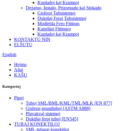
Kupladoj kaj Krampoj
Dezajno, Instalo, Prizorgado kaj Stokado
Gisferaj Tubsistemoj
Duktilaj Feraj Tubsistemoj
Modlebla Fero Fittings
Kanelitaj Fittingoj
Kupladoj kaj Krampoj
KONTAKTU NIN
ELŜUTU
English
Hejmo
Aliaj
KAŜU
Kategorioj
Pipoj
Tuboj SML/BML/KML/TML/MLK [EN 877]
Gisferaj grundtuboj [ASTM A888]
Pluvakvaj sistemoj
Duktilaj feraj tuboj [EN545]
TUBAJ KONEKTILOJ
SML-tubaraj konektiloj