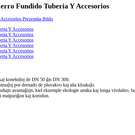
erro Fundido Tuberia Y Accesorios
kaj konektiloj de DN 50 ĝis DN 300.
truaĵoj por drenado de pluvakvo kaj alia kloakaĵo.
tajn avantaĝojn, kiel ekzemple ekologie amika kaj longa vivdaŭro, fajrop
lpi malpuriĝon kaj korodon.