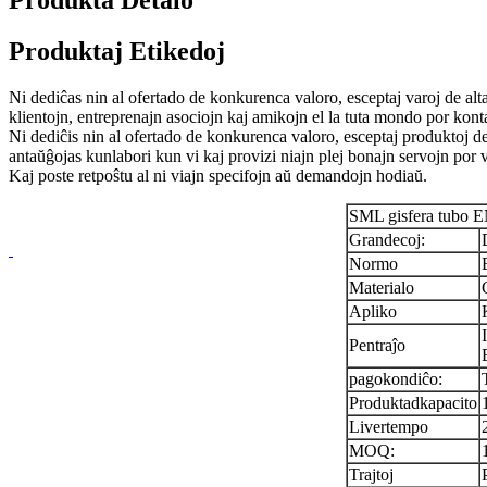
Produkta Detalo
Produktaj Etikedoj
Ni dediĉas nin al ofertado de konkurenca valoro, esceptaj varoj de a
klientojn, entreprenajn asociojn kaj amikojn el la tuta mondo por kont
Ni dediĉis nin al ofertado de konkurenca valoro, esceptaj produktoj de
antaŭĝojas kunlabori kun vi kaj provizi niajn plej bonajn servojn por v
Kaj poste retpoŝtu al ni viajn specifojn aŭ demandojn hodiaŭ.
SML gisfera tubo 
Grandecoj:
Normo
Materialo
Apliko
Pentraĵo
pagokondiĉo:
Produktadkapacito
Livertempo
MOQ:
Trajtoj