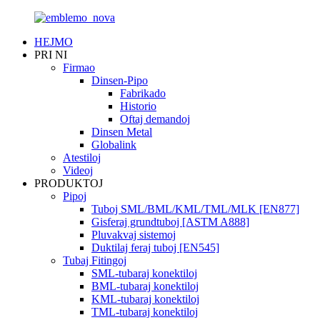
HEJMO
PRI NI
Firmao
Dinsen-Pipo
Fabrikado
Historio
Oftaj demandoj
Dinsen Metal
Globalink
Atestiloj
Videoj
PRODUKTOJ
Pipoj
Tuboj SML/BML/KML/TML/MLK [EN877]
Gisferaj grundtuboj [ASTM A888]
Pluvakvaj sistemoj
Duktilaj feraj tuboj [EN545]
Tubaj Fitingoj
SML-tubaraj konektiloj
BML-tubaraj konektiloj
KML-tubaraj konektiloj
TML-tubaraj konektiloj