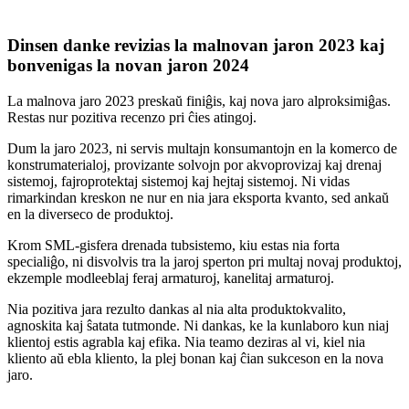
Dinsen danke revizias la malnovan jaron 2023 kaj
bonvenigas la novan jaron 2024
La malnova jaro 2023 preskaŭ finiĝis, kaj nova jaro alproksimiĝas.
Restas nur pozitiva recenzo pri ĉies atingoj.
Dum la jaro 2023, ni servis multajn konsumantojn en la komerco de
konstrumaterialoj, provizante solvojn por akvoprovizaj kaj drenaj
sistemoj, fajroprotektaj sistemoj kaj hejtaj sistemoj. Ni vidas
rimarkindan kreskon ne nur en nia jara eksporta kvanto, sed ankaŭ
en la diverseco de produktoj.
Krom SML-gisfera drenada tubsistemo, kiu estas nia forta
specialiĝo, ni disvolvis tra la jaroj sperton pri multaj novaj produktoj,
ekzemple modleeblaj feraj armaturoj, kanelitaj armaturoj.
Nia pozitiva jara rezulto dankas al nia alta produktokvalito,
agnoskita kaj ŝatata tutmonde. Ni dankas, ke la kunlaboro kun niaj
klientoj estis agrabla kaj efika. Nia teamo deziras al vi, kiel nia
kliento aŭ ebla kliento, la plej bonan kaj ĉian sukceson en la nova
jaro.