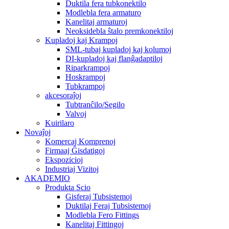
Duktila fera tubkonektilo
Modlebla fera armaturo
Kanelitaj armaturoj
Neoksidebla ŝtalo premkonektiloj
Kupladoj kaj Krampoj
SML-tubaj kupladoj kaj kolumoj
DI-kupladoj kaj flanĝadaptiloj
Riparkrampoj
Hoskrampoj
Tubkrampoj
akcesoraĵoj
Tubtranĉilo/Segilo
Valvoj
Kuirilaro
Novaĵoj
Komercaj Komprenoj
Firmaaj Ĝisdatigoj
Ekspozicioj
Industriaj Vizitoj
AKADEMIO
Produkta Scio
Gisferaj Tubsistemoj
Duktilaj Feraj Tubsistemoj
Modlebla Fero Fittings
Kanelitaj Fittingoj