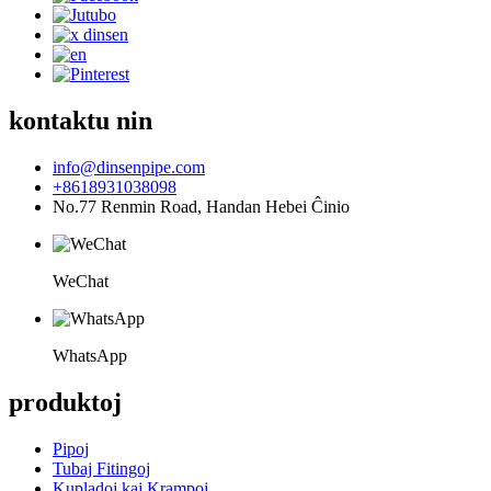
kontaktu nin
info@dinsenpipe.com
+8618931038098
No.77 Renmin Road, Handan Hebei Ĉinio
WeChat
WhatsApp
produktoj
Pipoj
Tubaj Fitingoj
Kupladoj kaj Krampoj