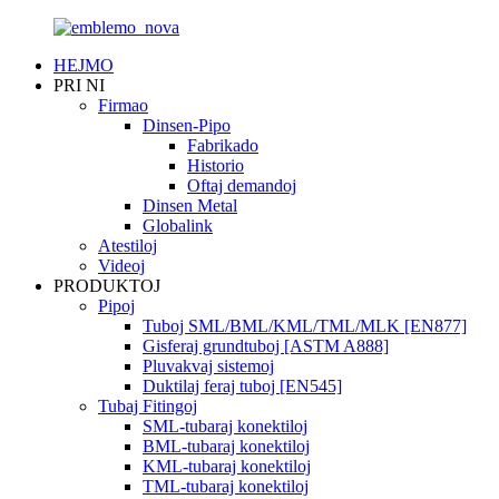
HEJMO
PRI NI
Firmao
Dinsen-Pipo
Fabrikado
Historio
Oftaj demandoj
Dinsen Metal
Globalink
Atestiloj
Videoj
PRODUKTOJ
Pipoj
Tuboj SML/BML/KML/TML/MLK [EN877]
Gisferaj grundtuboj [ASTM A888]
Pluvakvaj sistemoj
Duktilaj feraj tuboj [EN545]
Tubaj Fitingoj
SML-tubaraj konektiloj
BML-tubaraj konektiloj
KML-tubaraj konektiloj
TML-tubaraj konektiloj