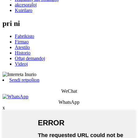
akcesoraĵoj
Kuirilaro
pri ni
Fabrikisto
Firmao
Atestilo
Historio
Oftaj demandoj
Videoj
Sendi retpoŝton
WeChat
WhatsApp
x