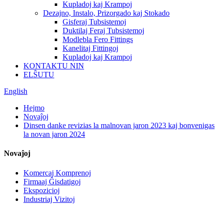
Kupladoj kaj Krampoj
Dezajno, Instalo, Prizorgado kaj Stokado
Gisferaj Tubsistemoj
Duktilaj Feraj Tubsistemoj
Modlebla Fero Fittings
Kanelitaj Fittingoj
Kupladoj kaj Krampoj
KONTAKTU NIN
ELŜUTU
English
Hejmo
Novaĵoj
Dinsen danke revizias la malnovan jaron 2023 kaj bonvenigas
la novan jaron 2024
Novaĵoj
Komercaj Komprenoj
Firmaaj Ĝisdatigoj
Ekspozicioj
Industriaj Vizitoj